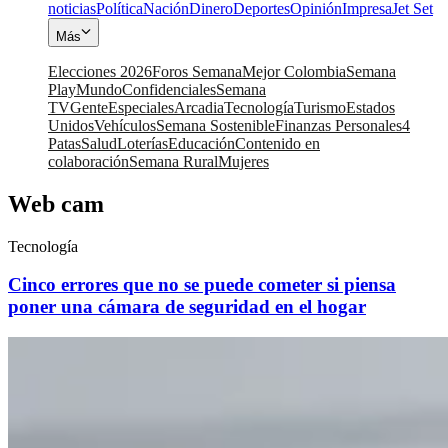
noticias
Política
Nación
Dinero
Deportes
Opinión
Impresa
Jet Set
Más
Elecciones 2026
Foros Semana
Mejor Colombia
Semana
Play
Mundo
Confidenciales
Semana
TV
Gente
Especiales
Arcadia
Tecnología
Turismo
Estados
Unidos
Vehículos
Semana Sostenible
Finanzas Personales
4
Patas
Salud
Loterías
Educación
Contenido en
colaboración
Semana Rural
Mujeres
Web cam
Tecnología
Cinco errores que no se puede cometer si piensa
poner una cámara de seguridad en el hogar