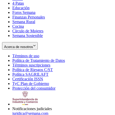
4 Patas
new
in
Educación
window
new
Foros Semana
window
Finanzas Personales
Semana Rural
Cocina
Círculo de Mujeres
Semana Sostenible
Acerca de nosotros
Términos de uso
Opens
Política de Tratamiento de Datos
in
Opens
Términos suscripciones
new
Opens
in
Política de Riesgos C/ST
window
in
Opens
new
Política SAGRILAFT
Opens
new
in
window
Certificación ISSN
Opens
in
window
new
TyC Plan de Gobierno
in
new
Opens
window
Protección del consumidor
new
window
in
Opens
window
new
in
window
new
window
Notificaciones judiciales
juridica@semana.com