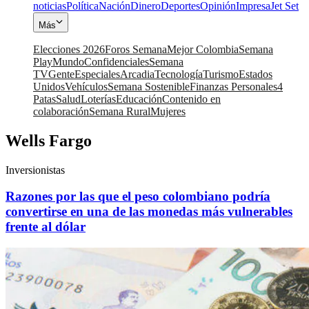
noticias
Política
Nación
Dinero
Deportes
Opinión
Impresa
Jet Set
Más
Elecciones 2026
Foros Semana
Mejor Colombia
Semana
Play
Mundo
Confidenciales
Semana
TV
Gente
Especiales
Arcadia
Tecnología
Turismo
Estados
Unidos
Vehículos
Semana Sostenible
Finanzas Personales
4
Patas
Salud
Loterías
Educación
Contenido en
colaboración
Semana Rural
Mujeres
Wells Fargo
Inversionistas
Razones por las que el peso colombiano podría
convertirse en una de las monedas más vulnerables
frente al dólar