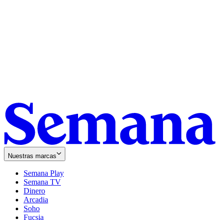
Nuestras marcas
Semana Play
Semana TV
Dinero
Arcadia
Soho
Opens
Fucsia
in
Opens