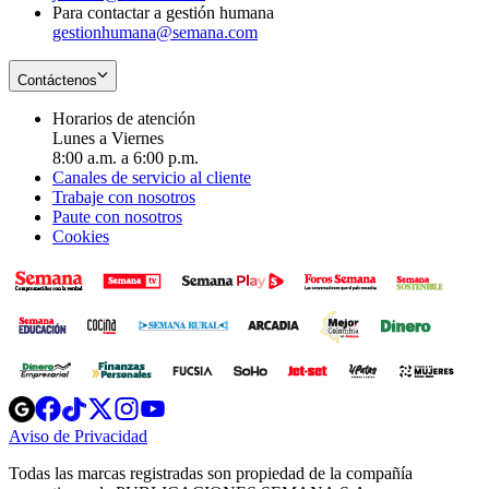
Para contactar a gestión humana
gestionhumana@semana.com
Contáctenos
Horarios de atención
Lunes a Viernes
8:00 a.m. a 6:00 p.m.
Canales de servicio al cliente
Trabaje con nosotros
Paute con nosotros
Cookies
Opens
Opens
Opens
Opens
Opens
in
in
in
in
in
Aviso de Privacidad
Opens
new
new
new
new
new
in
window
window
window
window
window
Todas las marcas registradas son propiedad de la compañía
new