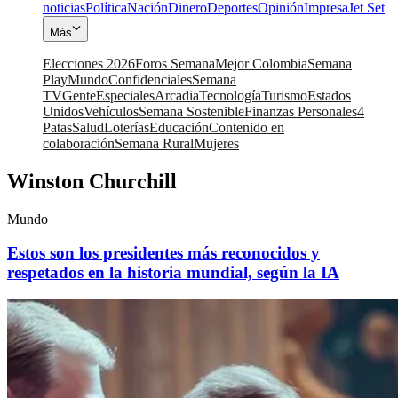
noticias
Política
Nación
Dinero
Deportes
Opinión
Impresa
Jet Set
Más
Elecciones 2026
Foros Semana
Mejor Colombia
Semana
Play
Mundo
Confidenciales
Semana
TV
Gente
Especiales
Arcadia
Tecnología
Turismo
Estados
Unidos
Vehículos
Semana Sostenible
Finanzas Personales
4
Patas
Salud
Loterías
Educación
Contenido en
colaboración
Semana Rural
Mujeres
Winston Churchill
Mundo
Estos son los presidentes más reconocidos y
respetados en la historia mundial, según la IA