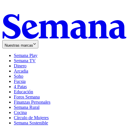
Nuestras marcas
Semana Play
Semana TV
Dinero
Arcadia
Soho
Opens
Fucsia
in
Opens
4 Patas
new
in
Educación
window
new
Foros Semana
window
Finanzas Personales
Semana Rural
Cocina
Círculo de Mujeres
Semana Sostenible