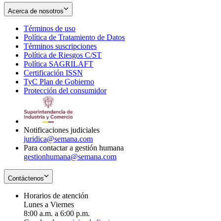
Acerca de nosotros
Términos de uso
Opens
Política de Tratamiento de Datos
in
Opens
Términos suscripciones
new
Opens
in
Política de Riesgos C/ST
window
in
Opens
new
Política SAGRILAFT
Opens
new
in
window
Certificación ISSN
Opens
in
window
new
TyC Plan de Gobierno
in
new
Opens
window
Protección del consumidor
new
window
in
Opens
window
new
in
window
new
window
Notificaciones judiciales
juridica@semana.com
Para contactar a gestión humana
gestionhumana@semana.com
Contáctenos
Horarios de atención
Lunes a Viernes
8:00 a.m. a 6:00 p.m.