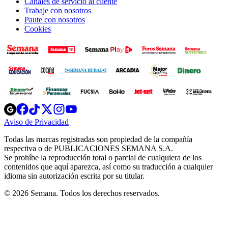
Canales de servicio al cliente
Trabaje con nosotros
Paute con nosotros
Cookies
Opens
Opens
Opens
Opens
Opens
in
in
in
in
in
Aviso de Privacidad
Opens
new
new
new
new
new
in
window
window
window
window
window
Todas las marcas registradas son propiedad de la compañía
new
respectiva o de PUBLICACIONES SEMANA S.A.
window
Se prohíbe la reproducción total o parcial de cualquiera de los
contenidos que aquí aparezca, así como su traducción a cualquier
idioma sin autorización escrita por su titular.
© 2026 Semana. Todos los derechos reservados.