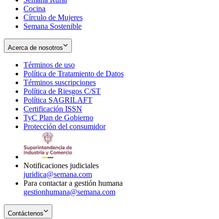
Cocina
Círculo de Mujeres
Semana Sostenible
Acerca de nosotros
Términos de uso
Opens
Política de Tratamiento de Datos
in
Opens
Términos suscripciones
new
Opens
in
Política de Riesgos C/ST
window
in
Opens
new
Política SAGRILAFT
Opens
new
in
window
Certificación ISSN
Opens
in
window
new
TyC Plan de Gobierno
in
new
Opens
window
Protección del consumidor
new
window
in
Opens
window
new
in
window
new
window
Notificaciones judiciales
juridica@semana.com
Para contactar a gestión humana
gestionhumana@semana.com
Contáctenos