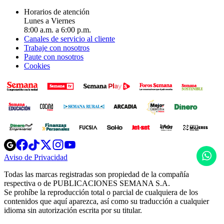
Horarios de atención
Lunes a Viernes
8:00 a.m. a 6:00 p.m.
Canales de servicio al cliente
Trabaje con nosotros
Paute con nosotros
Cookies
Opens
Opens
Opens
Opens
Opens
in
in
in
in
in
H
Aviso de Privacidad
Opens
new
new
new
new
new
in
window
window
window
window
window
Todas las marcas registradas son propiedad de la compañía
new
respectiva o de PUBLICACIONES SEMANA S.A.
window
Se prohíbe la reproducción total o parcial de cualquiera de los
contenidos que aquí aparezca, así como su traducción a cualquier
idioma sin autorización escrita por su titular.