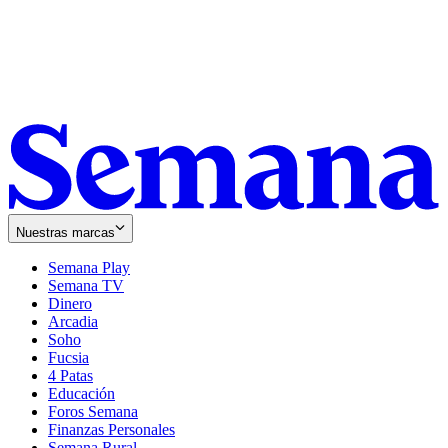
Nuestras marcas
Semana Play
Semana TV
Dinero
Arcadia
Soho
Opens
Fucsia
in
Opens
4 Patas
new
in
Educación
window
new
Foros Semana
window
Finanzas Personales
Semana Rural