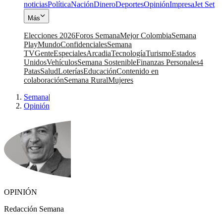
noticias
Política
Nación
Dinero
Deportes
Opinión
Impresa
Jet Set
Más
Elecciones 2026
Foros Semana
Mejor Colombia
Semana
Play
Mundo
Confidenciales
Semana
TV
Gente
Especiales
Arcadia
Tecnología
Turismo
Estados
Unidos
Vehículos
Semana Sostenible
Finanzas Personales
4
Patas
Salud
Loterías
Educación
Contenido en
colaboración
Semana Rural
Mujeres
Semana
|
Opinión
OPINIÓN
Redacción Semana