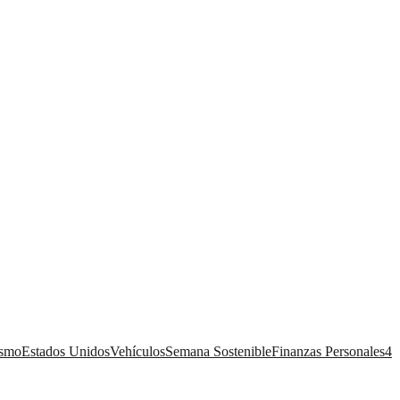
ismo
Estados Unidos
Vehículos
Semana Sostenible
Finanzas Personales
4