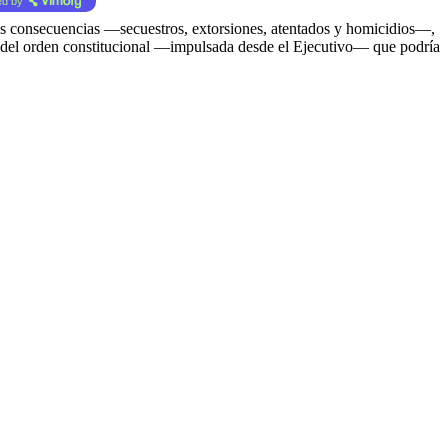
d by
tas consecuencias —secuestros, extorsiones, atentados y homicidios—,
a del orden constitucional —impulsada desde el Ejecutivo— que podría