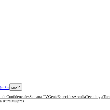
Jet Set
Más
ndo
Confidenciales
Semana TV
Gente
Especiales
Arcadia
Tecnología
Tur
a Rural
Mujeres