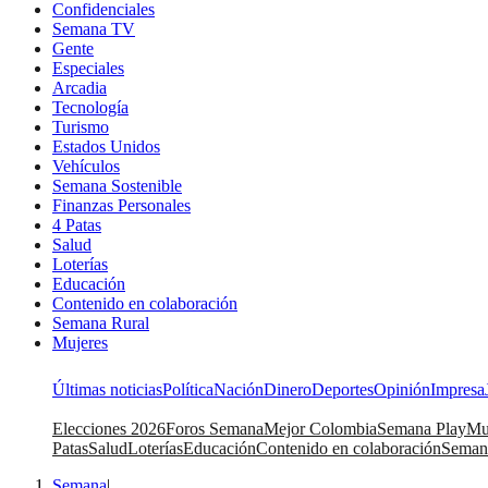
Confidenciales
Semana TV
Gente
Especiales
Arcadia
Tecnología
Turismo
Estados Unidos
Vehículos
Semana Sostenible
Finanzas Personales
4 Patas
Salud
Loterías
Educación
Contenido en colaboración
Semana Rural
Mujeres
Últimas noticias
Política
Nación
Dinero
Deportes
Opinión
Impresa
Elecciones 2026
Foros Semana
Mejor Colombia
Semana Play
Mu
Patas
Salud
Loterías
Educación
Contenido en colaboración
Seman
Semana
|