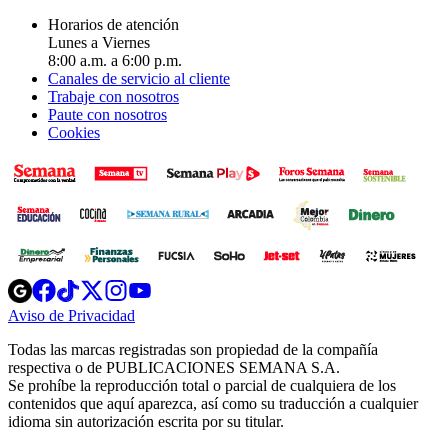
Horarios de atención
Lunes a Viernes
8:00 a.m. a 6:00 p.m.
Canales de servicio al cliente
Trabaje con nosotros
Paute con nosotros
Cookies
Opens
Opens
Opens
Opens
Opens
in
in
in
in
in
Aviso de Privacidad
Opens
new
new
new
new
new
in
window
window
window
window
window
Todas las marcas registradas son propiedad de la compañía
new
respectiva o de PUBLICACIONES SEMANA S.A.
window
Se prohíbe la reproducción total o parcial de cualquiera de los
contenidos que aquí aparezca, así como su traducción a cualquier
idioma sin autorización escrita por su titular.