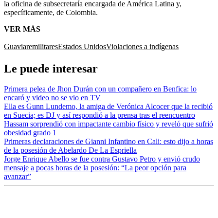
la oficina de subsecretaría encargada de América Latina y,
específicamente, de Colombia.
VER MÁS
Guaviare
militares
Estados Unidos
Violaciones a indígenas
Le puede interesar
Primera pelea de Jhon Durán con un compañero en Benfica: lo
encaró y video no se vio en TV
Ella es Gunn Lundemo, la amiga de Verónica Alcocer que la recibió
en Suecia; es DJ y así respondió a la prensa tras el reencuentro
Hassam sorprendió con impactante cambio físico y reveló que sufrió
obesidad grado 1
Primeras declaraciones de Gianni Infantino en Cali: esto dijo a horas
de la posesión de Abelardo De La Espriella
Jorge Enrique Abello se fue contra Gustavo Petro y envió crudo
mensaje a pocas horas de la posesión: “La peor opción para
avanzar”