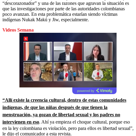
“descorazonador” y una de las razones que agravan la situación es
que las investigaciones por parte de las autoridades colombianas
poco avanzan. En esta problemática estarían siendo víctimas
indígenas Nukak Makú y Jiw, especialmente.
Videos Semana
powered by
“Allí existe la creencia cultural, dentro de estas comunidades
indígenas, de que las niñas después de que tienen la
menstruación, ya gozan de libertad sexual y los padres no
intervienen en eso
. Ahí ya empieza el choque cultural, porque eso
en la ley colombiana es violación, pero para ellos es libertad sexual”,
le dijo el comunicador a esta revista.