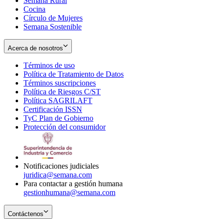
Semana Rural
Cocina
Círculo de Mujeres
Semana Sostenible
Acerca de nosotros
Términos de uso
Opens
Política de Tratamiento de Datos
in
Opens
Términos suscripciones
new
Opens
in
Política de Riesgos C/ST
window
in
Opens
new
Política SAGRILAFT
Opens
new
in
window
Certificación ISSN
Opens
in
window
new
TyC Plan de Gobierno
in
new
Opens
window
Protección del consumidor
new
window
in
Opens
window
new
in
window
new
window
Notificaciones judiciales
juridica@semana.com
Para contactar a gestión humana
gestionhumana@semana.com
Contáctenos