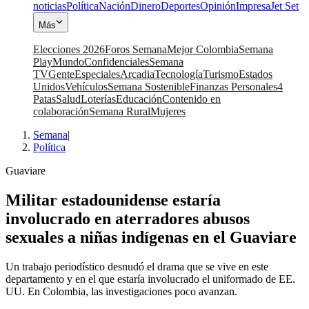
noticias
Política
Nación
Dinero
Deportes
Opinión
Impresa
Jet Set
Más
Elecciones 2026
Foros Semana
Mejor Colombia
Semana
Play
Mundo
Confidenciales
Semana
TV
Gente
Especiales
Arcadia
Tecnología
Turismo
Estados
Unidos
Vehículos
Semana Sostenible
Finanzas Personales
4
Patas
Salud
Loterías
Educación
Contenido en
colaboración
Semana Rural
Mujeres
Semana
|
Política
Guaviare
Militar estadounidense estaría
involucrado en aterradores abusos
sexuales a niñas indígenas en el Guaviare
Un trabajo periodístico desnudó el drama que se vive en este
departamento y en el que estaría involucrado el uniformado de EE.
UU. En Colombia, las investigaciones poco avanzan.