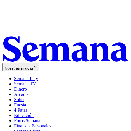
Nuestras marcas
Semana Play
Semana TV
Dinero
Arcadia
Soho
Opens
Fucsia
in
Opens
4 Patas
new
in
Educación
window
new
Foros Semana
window
Finanzas Personales