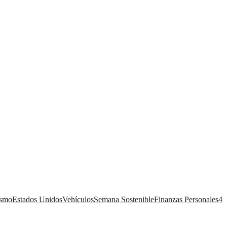
ismo
Estados Unidos
Vehículos
Semana Sostenible
Finanzas Personales
4