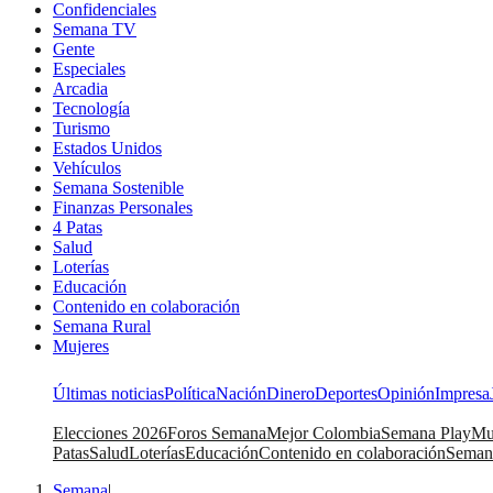
Confidenciales
Semana TV
Gente
Especiales
Arcadia
Tecnología
Turismo
Estados Unidos
Vehículos
Semana Sostenible
Finanzas Personales
4 Patas
Salud
Loterías
Educación
Contenido en colaboración
Semana Rural
Mujeres
Últimas noticias
Política
Nación
Dinero
Deportes
Opinión
Impresa
Elecciones 2026
Foros Semana
Mejor Colombia
Semana Play
Mu
Patas
Salud
Loterías
Educación
Contenido en colaboración
Seman
Semana
|