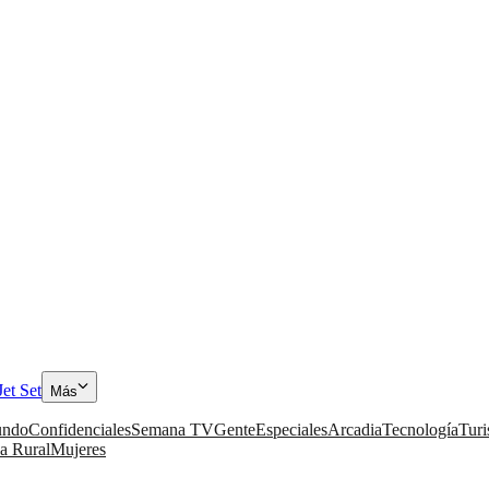
Jet Set
Más
ndo
Confidenciales
Semana TV
Gente
Especiales
Arcadia
Tecnología
Tur
a Rural
Mujeres