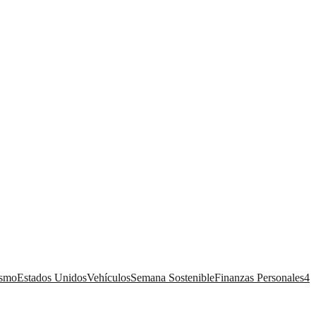
ismo
Estados Unidos
Vehículos
Semana Sostenible
Finanzas Personales
4