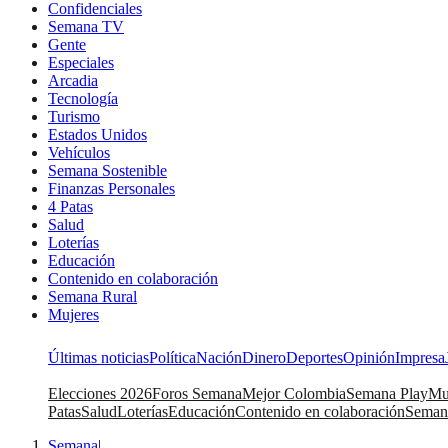
Confidenciales
Semana TV
Gente
Especiales
Arcadia
Tecnología
Turismo
Estados Unidos
Vehículos
Semana Sostenible
Finanzas Personales
4 Patas
Salud
Loterías
Educación
Contenido en colaboración
Semana Rural
Mujeres
Últimas noticias
Política
Nación
Dinero
Deportes
Opinión
Impresa
Elecciones 2026
Foros Semana
Mejor Colombia
Semana Play
Mu
Patas
Salud
Loterías
Educación
Contenido en colaboración
Seman
Semana
|