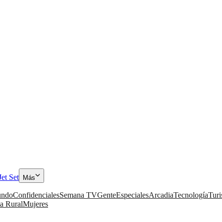
Jet Set
Más
ndo
Confidenciales
Semana TV
Gente
Especiales
Arcadia
Tecnología
Tur
a Rural
Mujeres