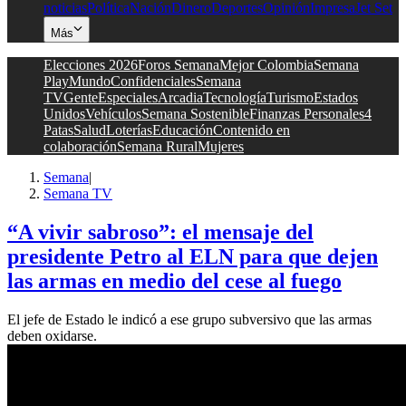
noticias
Política
Nación
Dinero
Deportes
Opinión
Impresa
Jet Set
Más
Elecciones 2026
Foros Semana
Mejor Colombia
Semana
Play
Mundo
Confidenciales
Semana
TV
Gente
Especiales
Arcadia
Tecnología
Turismo
Estados
Unidos
Vehículos
Semana Sostenible
Finanzas Personales
4
Patas
Salud
Loterías
Educación
Contenido en
colaboración
Semana Rural
Mujeres
Semana
|
Semana TV
“A vivir sabroso”: el mensaje del
presidente Petro al ELN para que dejen
las armas en medio del cese al fuego
El jefe de Estado le indicó a ese grupo subversivo que las armas
deben oxidarse.