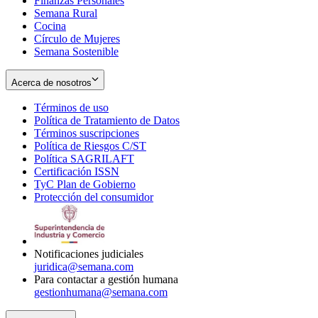
Finanzas Personales
Semana Rural
Cocina
Círculo de Mujeres
Semana Sostenible
Acerca de nosotros
Términos de uso
Opens
Política de Tratamiento de Datos
in
Opens
Términos suscripciones
new
Opens
in
Política de Riesgos C/ST
window
in
Opens
new
Política SAGRILAFT
Opens
new
in
window
Certificación ISSN
Opens
in
window
new
TyC Plan de Gobierno
in
new
Opens
window
Protección del consumidor
new
window
in
Opens
window
new
in
window
new
window
Notificaciones judiciales
juridica@semana.com
Para contactar a gestión humana
gestionhumana@semana.com