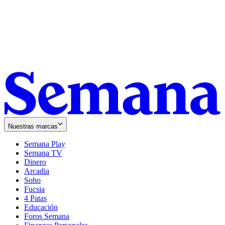
Nuestras marcas
Semana Play
Semana TV
Dinero
Arcadia
Soho
Opens
Fucsia
in
Opens
4 Patas
new
in
Educación
window
new
Foros Semana
window