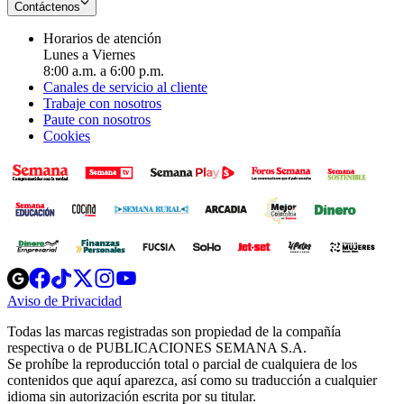
Contáctenos
Horarios de atención
Lunes a Viernes
8:00 a.m. a 6:00 p.m.
Canales de servicio al cliente
Trabaje con nosotros
Paute con nosotros
Cookies
Opens
Opens
Opens
Opens
Opens
in
in
in
in
in
Aviso de Privacidad
Opens
new
new
new
new
new
in
window
window
window
window
window
Todas las marcas registradas son propiedad de la compañía
new
respectiva o de PUBLICACIONES SEMANA S.A.
window
Se prohíbe la reproducción total o parcial de cualquiera de los
contenidos que aquí aparezca, así como su traducción a cualquier
idioma sin autorización escrita por su titular.