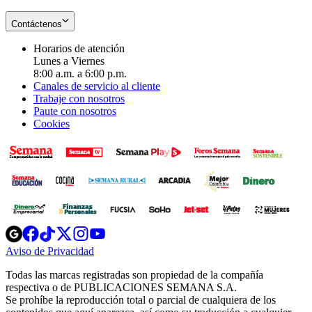
Contáctenos
Horarios de atención
Lunes a Viernes
8:00 a.m. a 6:00 p.m.
Canales de servicio al cliente
Trabaje con nosotros
Paute con nosotros
Cookies
Opens
Opens
Opens
Opens
Opens
in
in
in
in
in
Aviso de Privacidad
Opens
new
new
new
new
new
in
window
window
window
window
window
Todas las marcas registradas son propiedad de la compañía
new
respectiva o de PUBLICACIONES SEMANA S.A.
window
Se prohíbe la reproducción total o parcial de cualquiera de los