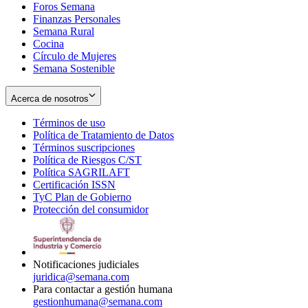
Foros Semana
window
Finanzas Personales
Semana Rural
Cocina
Círculo de Mujeres
Semana Sostenible
Acerca de nosotros
Términos de uso
Opens
Política de Tratamiento de Datos
in
Opens
Términos suscripciones
new
Opens
in
Política de Riesgos C/ST
window
in
Opens
new
Política SAGRILAFT
Opens
new
in
window
Certificación ISSN
Opens
in
window
new
TyC Plan de Gobierno
in
new
Opens
window
Protección del consumidor
new
window
in
Opens
window
new
in
window
new
window
Notificaciones judiciales
juridica@semana.com
Para contactar a gestión humana
gestionhumana@semana.com