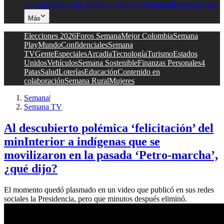
noticias
Política
Nación
Dinero
Deportes
Opinión
Impresa
Jet Set
Más
Elecciones 2026
Foros Semana
Mejor Colombia
Semana
Play
Mundo
Confidenciales
Semana
TV
Gente
Especiales
Arcadia
Tecnología
Turismo
Estados
Unidos
Vehículos
Semana Sostenible
Finanzas Personales
4
Patas
Salud
Loterías
Educación
Contenido en
colaboración
Semana Rural
Mujeres
Semana
|
Semana TV
Al descubierto polémica ‘felicitación’ del
minInterior a indígenas que se
movilizaron en la pasada ‘Petro-marcha’,
¿qué dijo?
El momento quedó plasmado en un video que publicó en sus redes
sociales la Presidencia, pero que minutos después eliminó.