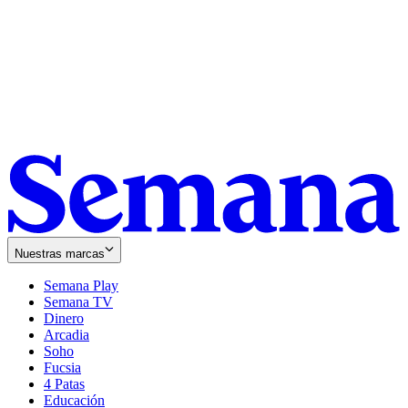
Nuestras marcas
Semana Play
Semana TV
Dinero
Arcadia
Soho
Opens
Fucsia
in
Opens
4 Patas
new
in
Educación
window
new