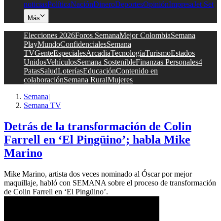
noticias
Política
Nación
Dinero
Deportes
Opinión
Impresa
Jet Set
Más
Elecciones 2026
Foros Semana
Mejor Colombia
Semana
Play
Mundo
Confidenciales
Semana
TV
Gente
Especiales
Arcadia
Tecnología
Turismo
Estados
Unidos
Vehículos
Semana Sostenible
Finanzas Personales
4
Patas
Salud
Loterías
Educación
Contenido en
colaboración
Semana Rural
Mujeres
Semana
|
Semana TV
Detrás de la transformación de Colin
Farrell en ‘El Pingüino’; habla Mike
Marino
Mike Marino, artista dos veces nominado al Óscar por mejor
maquillaje, habló con SEMANA sobre el proceso de transformación
de Colin Farrell en ‘El Pingüino’.