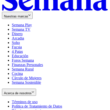
Nuestras marcas
Semana Play
Semana TV
Dinero
Arcadia
Soho
Opens
Fucsia
in
Opens
4 Patas
new
in
Educación
window
new
Foros Semana
window
Finanzas Personales
Semana Rural
Cocina
Círculo de Mujeres
Semana Sostenible
Acerca de nosotros
Términos de uso
Opens
Política de Tratamiento de Datos
in
Opens