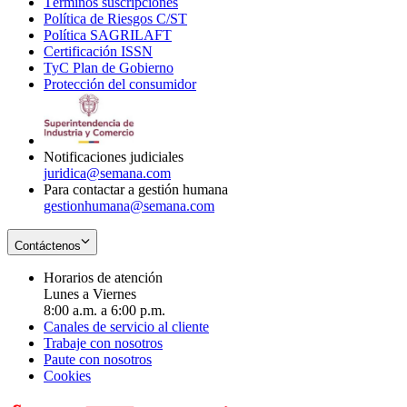
Términos suscripciones
new
Opens
in
Política de Riesgos C/ST
window
in
Opens
new
Política SAGRILAFT
Opens
new
in
window
Certificación ISSN
Opens
in
window
new
TyC Plan de Gobierno
in
new
Opens
window
Protección del consumidor
new
window
in
Opens
window
new
in
window
new
window
Notificaciones judiciales
juridica@semana.com
Para contactar a gestión humana
gestionhumana@semana.com
Contáctenos
Horarios de atención
Lunes a Viernes
8:00 a.m. a 6:00 p.m.
Canales de servicio al cliente
Trabaje con nosotros
Paute con nosotros
Cookies