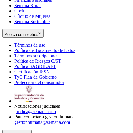
Finanzas Personales
Semana Rural
Cocina
Círculo de Mujeres
Semana Sostenible
Acerca de nosotros
Términos de uso
Opens
Política de Tratamiento de Datos
in
Opens
Términos suscripciones
new
Opens
in
Política de Riesgos C/ST
window
in
Opens
new
Política SAGRILAFT
Opens
new
in
window
Certificación ISSN
Opens
in
window
new
TyC Plan de Gobierno
in
new
Opens
window
Protección del consumidor
new
window
in
Opens
window
new
in
window
new
window
Notificaciones judiciales
juridica@semana.com
Para contactar a gestión humana
gestionhumana@semana.com