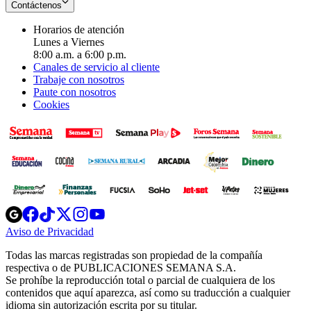
Contáctenos
Horarios de atención
Lunes a Viernes
8:00 a.m. a 6:00 p.m.
Canales de servicio al cliente
Trabaje con nosotros
Paute con nosotros
Cookies
Opens
Opens
Opens
Opens
Opens
in
in
in
in
in
Aviso de Privacidad
Opens
new
new
new
new
new
in
window
window
window
window
window
Todas las marcas registradas son propiedad de la compañía
new
respectiva o de PUBLICACIONES SEMANA S.A.
window
Se prohíbe la reproducción total o parcial de cualquiera de los
contenidos que aquí aparezca, así como su traducción a cualquier
idioma sin autorización escrita por su titular.