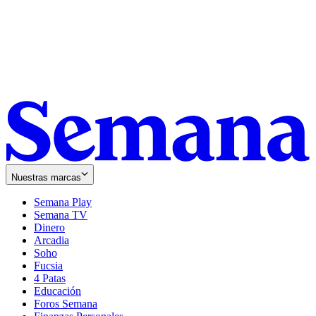
Nuestras marcas
Semana Play
Semana TV
Dinero
Arcadia
Soho
Opens
Fucsia
in
Opens
4 Patas
new
in
Educación
window
new
Foros Semana
window