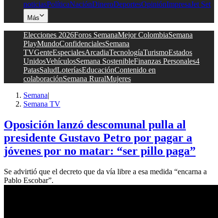
noticias
Política
Nación
Dinero
Deportes
Opinión
Impresa
Jet Set
Más
Elecciones 2026
Foros Semana
Mejor Colombia
Semana
Play
Mundo
Confidenciales
Semana
TV
Gente
Especiales
Arcadia
Tecnología
Turismo
Estados
Unidos
Vehículos
Semana Sostenible
Finanzas Personales
4
Patas
Salud
Loterías
Educación
Contenido en
colaboración
Semana Rural
Mujeres
Semana
|
Semana TV
Oposición lanzó descomunal pulla al
presidente Gustavo Petro por pagar a
jóvenes por no matar: “ser pillo paga”
Se advirtió que el decreto que da vía libre a esa medida “encarna a
Pablo Escobar”.