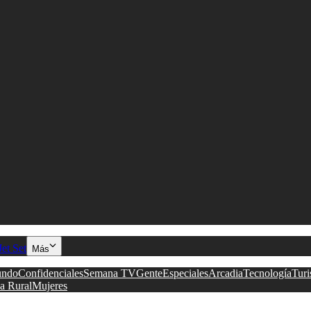
Jet Set
Más
ndo
Confidenciales
Semana TV
Gente
Especiales
Arcadia
Tecnología
Tur
a Rural
Mujeres