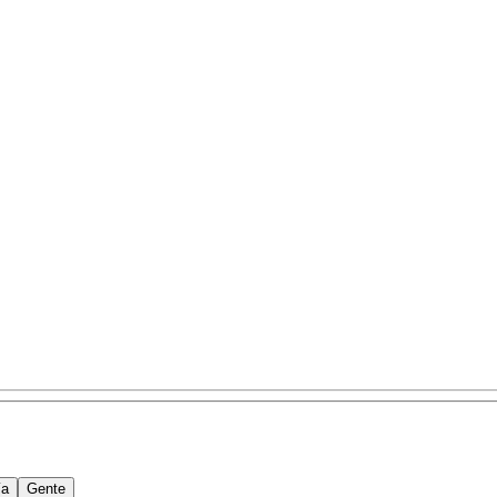
ía
Gente