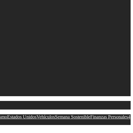
ismo
Estados Unidos
Vehículos
Semana Sostenible
Finanzas Personales
4