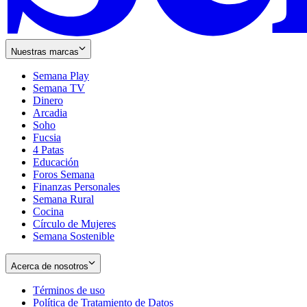
Nuestras marcas
Semana Play
Semana TV
Dinero
Arcadia
Soho
Opens
Fucsia
in
Opens
4 Patas
new
in
Educación
window
new
Foros Semana
window
Finanzas Personales
Semana Rural
Cocina
Círculo de Mujeres
Semana Sostenible
Acerca de nosotros
Términos de uso
Opens
Política de Tratamiento de Datos
in
Opens