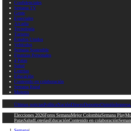
Confidenciales
Semana TV
Gente
Especiales
Arcadia
Tecnología
Turismo
Estados Unidos
Vehículos
Semana Sostenible
Finanzas Personales
4 Patas
Salud
Loterías
Educación
Contenido en colaboración
Semana Rural
Mujeres
Últimas noticias
Política
Nación
Dinero
Deportes
Opinión
Impresa
Elecciones 2026
Foros Semana
Mejor Colombia
Semana Play
Mu
Patas
Salud
Loterías
Educación
Contenido en colaboración
Seman
Semana
|