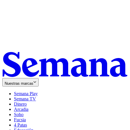
Nuestras marcas
Semana Play
Semana TV
Dinero
Arcadia
Soho
Opens
Fucsia
in
Opens
4 Patas
new
in