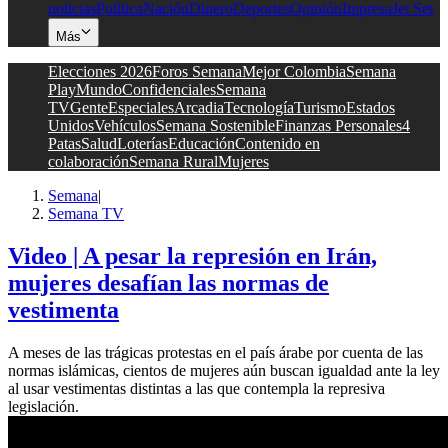
noticias
Política
Nación
Dinero
Deportes
Opinión
Impresa
Jet Set
Más
Elecciones 2026
Foros Semana
Mejor Colombia
Semana
Play
Mundo
Confidenciales
Semana
TV
Gente
Especiales
Arcadia
Tecnología
Turismo
Estados
Unidos
Vehículos
Semana Sostenible
Finanzas Personales
4
Patas
Salud
Loterías
Educación
Contenido en
colaboración
Semana Rural
Mujeres
Semana
|
Semana TV
Video | A pesar la represión en Irán,
mujeres desafían las normas de
vestimenta
A meses de las trágicas protestas en el país árabe por cuenta de las
normas islámicas, cientos de mujeres aún buscan igualdad ante la ley
al usar vestimentas distintas a las que contempla la represiva
legislación.