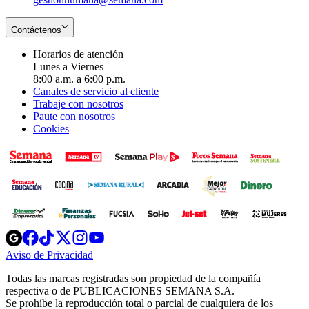
Contáctenos
Horarios de atención
Lunes a Viernes
8:00 a.m. a 6:00 p.m.
Canales de servicio al cliente
Trabaje con nosotros
Paute con nosotros
Cookies
Opens
Opens
Opens
Opens
Opens
in
in
in
in
in
Aviso de Privacidad
Opens
new
new
new
new
new
in
window
window
window
window
window
Todas las marcas registradas son propiedad de la compañía
new
respectiva o de PUBLICACIONES SEMANA S.A.
window
Se prohíbe la reproducción total o parcial de cualquiera de los