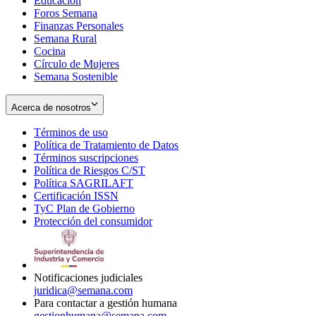
Educación
window
new
Foros Semana
window
Finanzas Personales
Semana Rural
Cocina
Círculo de Mujeres
Semana Sostenible
Acerca de nosotros
Términos de uso
Opens
Política de Tratamiento de Datos
in
Opens
Términos suscripciones
new
Opens
in
Política de Riesgos C/ST
window
in
Opens
new
Política SAGRILAFT
Opens
new
in
window
Certificación ISSN
Opens
in
window
new
TyC Plan de Gobierno
in
new
Opens
window
Protección del consumidor
new
window
in
Opens
window
new
in
window
new
window
Notificaciones judiciales
juridica@semana.com
Para contactar a gestión humana
gestionhumana@semana.com