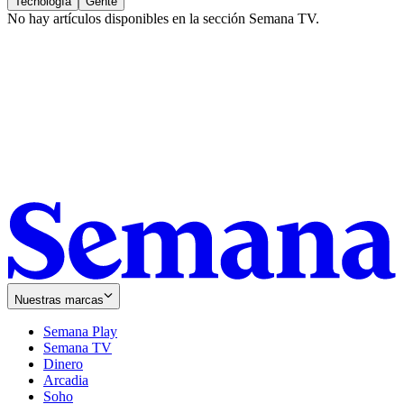
Tecnología
Gente
No hay artículos disponibles en la sección
Semana TV
.
Nuestras marcas
Semana Play
Semana TV
Dinero
Arcadia
Soho
Opens