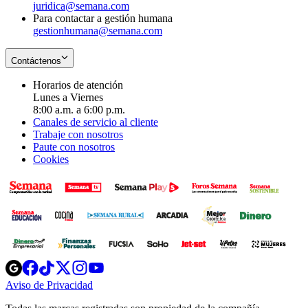
juridica@semana.com
Para contactar a gestión humana
gestionhumana@semana.com
Contáctenos
Horarios de atención
Lunes a Viernes
8:00 a.m. a 6:00 p.m.
Canales de servicio al cliente
Trabaje con nosotros
Paute con nosotros
Cookies
Opens
Opens
Opens
Opens
Opens
in
in
in
in
in
Aviso de Privacidad
Opens
new
new
new
new
new
in
window
window
window
window
window