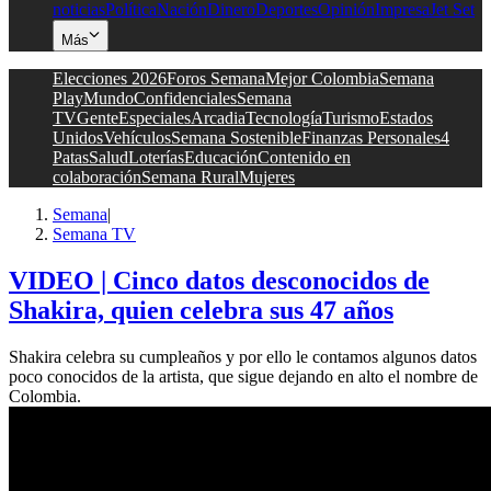
noticias
Política
Nación
Dinero
Deportes
Opinión
Impresa
Jet Set
Más
Elecciones 2026
Foros Semana
Mejor Colombia
Semana
Play
Mundo
Confidenciales
Semana
TV
Gente
Especiales
Arcadia
Tecnología
Turismo
Estados
Unidos
Vehículos
Semana Sostenible
Finanzas Personales
4
Patas
Salud
Loterías
Educación
Contenido en
colaboración
Semana Rural
Mujeres
Semana
|
Semana TV
VIDEO | Cinco datos desconocidos de
Shakira, quien celebra sus 47 años
Shakira celebra su cumpleaños y por ello le contamos algunos datos
poco conocidos de la artista, que sigue dejando en alto el nombre de
Colombia.