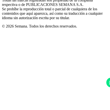
Todas las marcas registradas son propiedad de la compañía
new
respectiva o de PUBLICACIONES SEMANA S.A.
window
Se prohíbe la reproducción total o parcial de cualquiera de los
contenidos que aquí aparezca, así como su traducción a cualquier
idioma sin autorización escrita por su titular.
© 2026 Semana. Todos los derechos reservados.