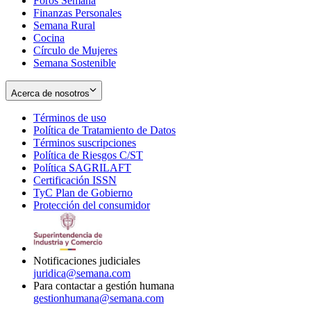
Foros Semana
window
Finanzas Personales
Semana Rural
Cocina
Círculo de Mujeres
Semana Sostenible
Acerca de nosotros
Términos de uso
Opens
Política de Tratamiento de Datos
in
Opens
Términos suscripciones
new
Opens
in
Política de Riesgos C/ST
window
in
Opens
new
Política SAGRILAFT
Opens
new
in
window
Certificación ISSN
Opens
in
window
new
TyC Plan de Gobierno
in
new
Opens
window
Protección del consumidor
new
window
in
Opens
window
new
in
window
new
window
Notificaciones judiciales
juridica@semana.com
Para contactar a gestión humana
gestionhumana@semana.com