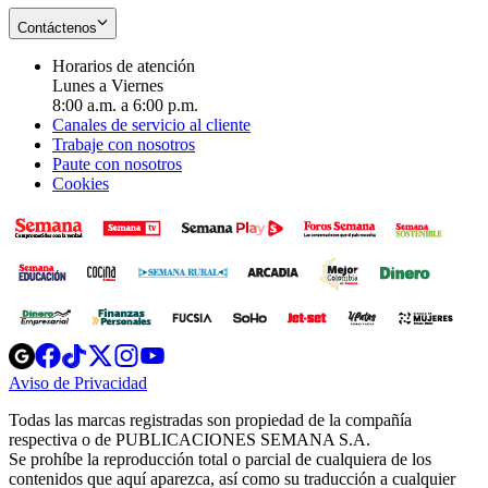
Contáctenos
Horarios de atención
Lunes a Viernes
8:00 a.m. a 6:00 p.m.
Canales de servicio al cliente
Trabaje con nosotros
Paute con nosotros
Cookies
Opens
Opens
Opens
Opens
Opens
in
in
in
in
in
Aviso de Privacidad
Opens
new
new
new
new
new
in
window
window
window
window
window
Todas las marcas registradas son propiedad de la compañía
new
respectiva o de PUBLICACIONES SEMANA S.A.
window
Se prohíbe la reproducción total o parcial de cualquiera de los
contenidos que aquí aparezca, así como su traducción a cualquier