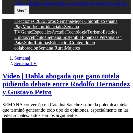
noticias
Política
Nación
Dinero
Deportes
Opinión
Impresa
Jet Set
Más
Elecciones 2026
Foros Semana
Mejor Colombia
Semana
Play
Mundo
Confidenciales
Semana
TV
Gente
Especiales
Arcadia
Tecnología
Turismo
Estados
Unidos
Vehículos
Semana Sostenible
Finanzas Personales
4
Patas
Salud
Loterías
Educación
Contenido en
colaboración
Semana Rural
Mujeres
Semana
|
Semana TV
Video | Habla abogada que ganó tutela
pidiendo debate entre Rodolfo Hernández
y Gustavo Petro
SEMANA conversó con Catalina Sánchez sobre la polémica tutela
que terminó generando todo tipo de opiniones, especialmente en las
redes sociales. Estos son los argumentos.