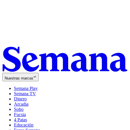
Nuestras marcas
Semana Play
Semana TV
Dinero
Arcadia
Soho
Opens
Fucsia
in
Opens
4 Patas
new
in
Educación
window
new