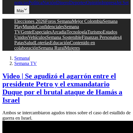
noticias
Política
Nación
Dinero
Deportes
Opinión
Impresa
Jet Set
Más
Elecciones 2026
Foros Semana
Mejor Colombia
Semana
Play
Mundo
Confidenciales
Semana
TV
Gente
Especiales
Arcadia
Tecnología
Turismo
Estados
Unidos
Vehículos
Semana Sostenible
Finanzas Personales
4
Patas
Salud
Loterías
Educación
Contenido en
colaboración
Semana Rural
Mujeres
Semana
|
Semana TV
Video | Se agudizó el agarrón entre el
presidente Petro y el exmandatario
Duque por el brutal ataque de Hamás a
Israel
Ambos se intercambiaron agudos trinos sobre el caso del estallido de
guerra en Israel.