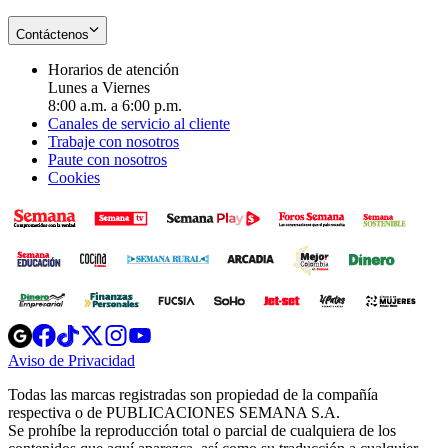
Contáctenos
Horarios de atención
Lunes a Viernes
8:00 a.m. a 6:00 p.m.
Canales de servicio al cliente
Trabaje con nosotros
Paute con nosotros
Cookies
Opens
Opens
Opens
Opens
Opens
in
in
in
in
in
Aviso de Privacidad
Opens
new
new
new
new
new
in
window
window
window
window
window
Todas las marcas registradas son propiedad de la compañía
new
respectiva o de PUBLICACIONES SEMANA S.A.
window
Se prohíbe la reproducción total o parcial de cualquiera de los