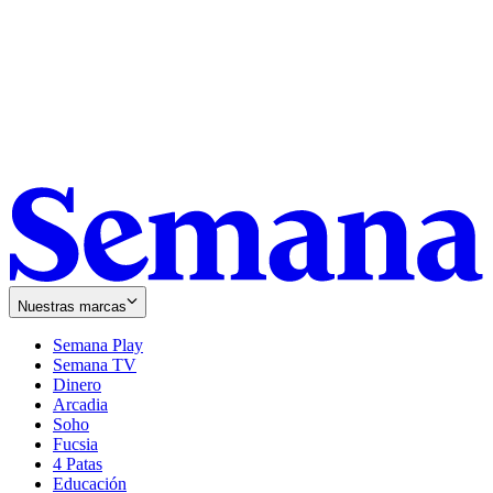
Nuestras marcas
Semana Play
Semana TV
Dinero
Arcadia
Soho
Opens
Fucsia
in
Opens
4 Patas
new
in
Educación
window
new