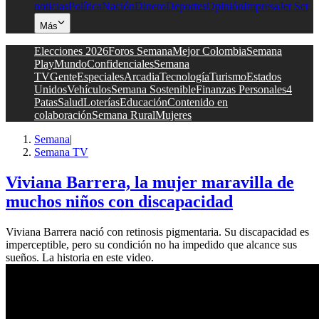
noticias
Política
Nación
Dinero
Deportes
Opinión
Impresa
Jet Set
Más
Elecciones 2026
Foros Semana
Mejor Colombia
Semana
Play
Mundo
Confidenciales
Semana
TV
Gente
Especiales
Arcadia
Tecnología
Turismo
Estados
Unidos
Vehículos
Semana Sostenible
Finanzas Personales
4
Patas
Salud
Loterías
Educación
Contenido en
colaboración
Semana Rural
Mujeres
Semana
|
Semana TV
Viviana Barrera, la mujer maravilla de
muchos niños con discapacidad
Viviana Barrera nació con retinosis pigmentaria. Su discapacidad es
imperceptible, pero su condición no ha impedido que alcance sus
sueños. La historia en este video.