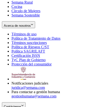
Semana Rural
Cocina
Círculo de Mujeres
Semana Sostenible
Acerca de nosotros
Términos de uso
Opens
Política de Tratamiento de Datos
in
Opens
Términos suscripciones
new
Opens
in
Política de Riesgos C/ST
window
in
Opens
new
Política SAGRILAFT
Opens
new
in
window
Certificación ISSN
Opens
in
window
new
TyC Plan de Gobierno
in
new
Opens
window
Protección del consumidor
new
window
in
Opens
window
new
in
window
new
window
Notificaciones judiciales
juridica@semana.com
Para contactar a gestión humana
gestionhumana@semana.com
Contáctenos