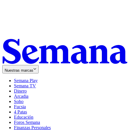
Nuestras marcas
Semana Play
Semana TV
Dinero
Arcadia
Soho
Opens
Fucsia
in
Opens
4 Patas
new
in
Educación
window
new
Foros Semana
window
Finanzas Personales