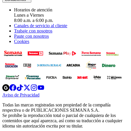
Horarios de atención
Lunes a Viernes
8:00 a.m. a 6:00 p.m.
Canales de servicio al cliente
Trabaje con nosotros
Paute con nosotros
Cookies
Opens
Opens
Opens
Opens
Opens
in
in
in
in
in
Aviso de Privacidad
Opens
new
new
new
new
new
in
window
window
window
window
window
Todas las marcas registradas son propiedad de la compañía
new
respectiva o de PUBLICACIONES SEMANA S.A.
window
Se prohíbe la reproducción total o parcial de cualquiera de los
contenidos que aquí aparezca, así como su traducción a cualquier
idioma sin autorización escrita por su titular.