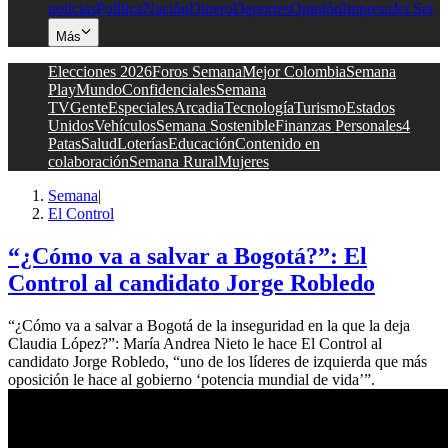
noticias
Política
Nación
Dinero
Deportes
Opinión
Impresa
Jet Set
Más
Elecciones 2026
Foros Semana
Mejor Colombia
Semana
Play
Mundo
Confidenciales
Semana
TV
Gente
Especiales
Arcadia
Tecnología
Turismo
Estados
Unidos
Vehículos
Semana Sostenible
Finanzas Personales
4
Patas
Salud
Loterías
Educación
Contenido en
colaboración
Semana Rural
Mujeres
Semana
|
El Control
“¿Cómo va a salvar a Bogotá?”: El
Control al candidato Jorge Robledo
“¿Cómo va a salvar a Bogotá de la inseguridad en la que la deja
Claudia López?”: María Andrea Nieto le hace El Control al
candidato Jorge Robledo, “uno de los líderes de izquierda que más
oposición le hace al gobierno ‘potencia mundial de vida’”.