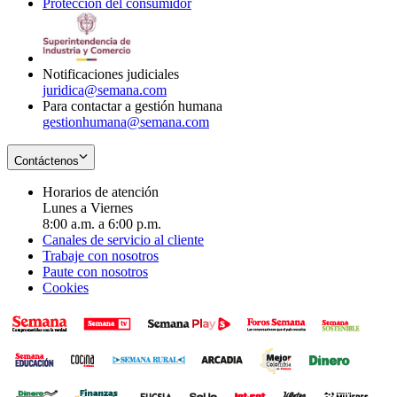
Protección del consumidor
new
window
in
Opens
window
new
in
window
new
window
Notificaciones judiciales
juridica@semana.com
Para contactar a gestión humana
gestionhumana@semana.com
Contáctenos
Horarios de atención
Lunes a Viernes
8:00 a.m. a 6:00 p.m.
Canales de servicio al cliente
Trabaje con nosotros
Paute con nosotros
Cookies