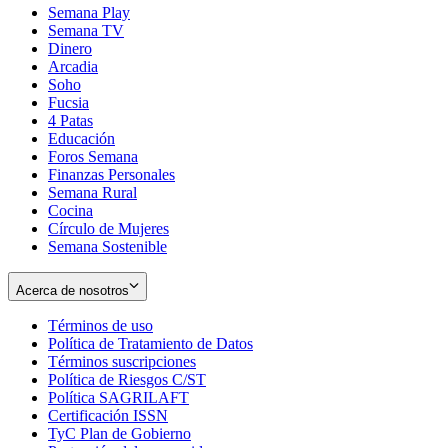
Semana Play
Semana TV
Dinero
Arcadia
Soho
Opens
Fucsia
in
Opens
4 Patas
new
in
Educación
window
new
Foros Semana
window
Finanzas Personales
Semana Rural
Cocina
Círculo de Mujeres
Semana Sostenible
Acerca de nosotros
Términos de uso
Opens
Política de Tratamiento de Datos
in
Opens
Términos suscripciones
new
Opens
in
Política de Riesgos C/ST
window
in
Opens
new
Política SAGRILAFT
Opens
new
in
window
Certificación ISSN
Opens
in
window
new
TyC Plan de Gobierno
in
new
Opens
window