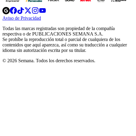
Opens
Opens
Opens
Opens
Opens
in
in
in
in
in
Aviso de Privacidad
Opens
new
new
new
new
new
in
window
window
window
window
window
Todas las marcas registradas son propiedad de la compañía
new
respectiva o de PUBLICACIONES SEMANA S.A.
window
Se prohíbe la reproducción total o parcial de cualquiera de los
contenidos que aquí aparezca, así como su traducción a cualquier
idioma sin autorización escrita por su titular.
© 2026 Semana. Todos los derechos reservados.