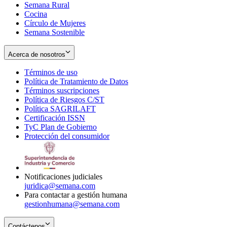
Semana Rural
Cocina
Círculo de Mujeres
Semana Sostenible
Acerca de nosotros
Términos de uso
Opens
Política de Tratamiento de Datos
in
Opens
Términos suscripciones
new
Opens
in
Política de Riesgos C/ST
window
in
Opens
new
Política SAGRILAFT
Opens
new
in
window
Certificación ISSN
Opens
in
window
new
TyC Plan de Gobierno
in
new
Opens
window
Protección del consumidor
new
window
in
Opens
window
new
in
window
new
window
Notificaciones judiciales
juridica@semana.com
Para contactar a gestión humana
gestionhumana@semana.com
Contáctenos