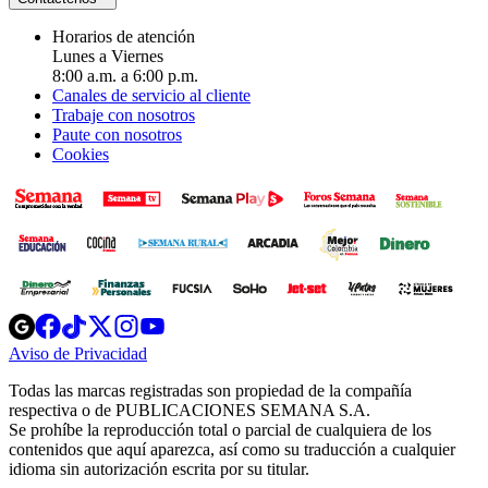
Horarios de atención
Lunes a Viernes
8:00 a.m. a 6:00 p.m.
Canales de servicio al cliente
Trabaje con nosotros
Paute con nosotros
Cookies
Opens
Opens
Opens
Opens
Opens
in
in
in
in
in
Aviso de Privacidad
Opens
new
new
new
new
new
in
window
window
window
window
window
Todas las marcas registradas son propiedad de la compañía
new
respectiva o de PUBLICACIONES SEMANA S.A.
window
Se prohíbe la reproducción total o parcial de cualquiera de los
contenidos que aquí aparezca, así como su traducción a cualquier
idioma sin autorización escrita por su titular.