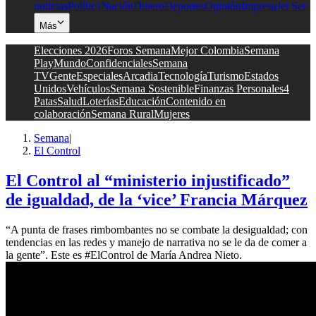
noticias
Política
Nación
Dinero
Deportes
Opinión
Impresa
Jet Set
Más
Elecciones 2026
Foros Semana
Mejor Colombia
Semana
Play
Mundo
Confidenciales
Semana
TV
Gente
Especiales
Arcadia
Tecnología
Turismo
Estados
Unidos
Vehículos
Semana Sostenible
Finanzas Personales
4
Patas
Salud
Loterías
Educación
Contenido en
colaboración
Semana Rural
Mujeres
Semana
|
El Control
El Control al “ministerio injustificado”
de igualdad, de la ‘vice’ Francia Márquez
“A punta de frases rimbombantes no se combate la desigualdad; con
tendencias en las redes y manejo de narrativa no se le da de comer a
la gente”. Este es #ElControl de María Andrea Nieto.