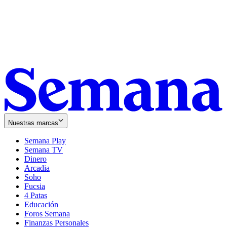
Nuestras marcas
Semana Play
Semana TV
Dinero
Arcadia
Soho
Opens
Fucsia
in
Opens
4 Patas
new
in
Educación
window
new
Foros Semana
window
Finanzas Personales