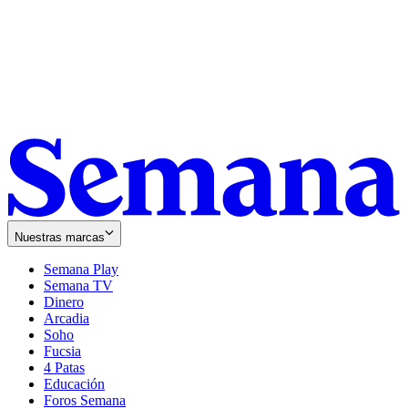
Nuestras marcas
Semana Play
Semana TV
Dinero
Arcadia
Soho
Opens
Fucsia
in
Opens
4 Patas
new
in
Educación
window
new
Foros Semana
window