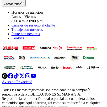
Contáctenos
Horarios de atención
Lunes a Viernes
8:00 a.m. a 6:00 p.m.
Canales de servicio al cliente
Trabaje con nosotros
Paute con nosotros
Cookies
Opens
Opens
Opens
Opens
Opens
in
in
in
in
in
Aviso de Privacidad
Opens
new
new
new
new
new
in
window
window
window
window
window
Todas las marcas registradas son propiedad de la compañía
new
respectiva o de PUBLICACIONES SEMANA S.A.
window
Se prohíbe la reproducción total o parcial de cualquiera de los
contenidos que aquí aparezca, así como su traducción a cualquier