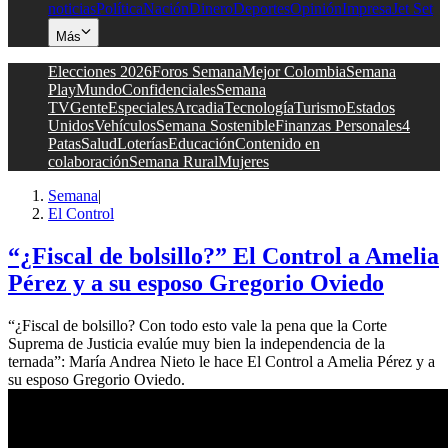
noticias
Política
Nación
Dinero
Deportes
Opinión
Impresa
Jet Set
Más
Elecciones 2026
Foros Semana
Mejor Colombia
Semana
Play
Mundo
Confidenciales
Semana
TV
Gente
Especiales
Arcadia
Tecnología
Turismo
Estados
Unidos
Vehículos
Semana Sostenible
Finanzas Personales
4
Patas
Salud
Loterías
Educación
Contenido en
colaboración
Semana Rural
Mujeres
Semana
|
El Control
“¿Fiscal de bolsillo?” El Control a Amelia
Pérez y a su esposo Gregorio Oviedo
“¿Fiscal de bolsillo? Con todo esto vale la pena que la Corte
Suprema de Justicia evalúe muy bien la independencia de la
ternada”: María Andrea Nieto le hace El Control a Amelia Pérez y a
su esposo Gregorio Oviedo.