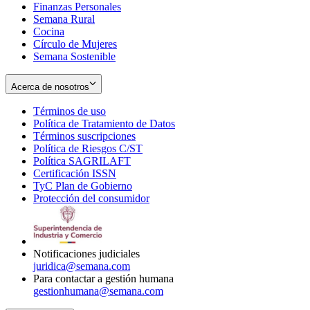
Finanzas Personales
Semana Rural
Cocina
Círculo de Mujeres
Semana Sostenible
Acerca de nosotros
Términos de uso
Opens
Política de Tratamiento de Datos
in
Opens
Términos suscripciones
new
Opens
in
Política de Riesgos C/ST
window
in
Opens
new
Política SAGRILAFT
Opens
new
in
window
Certificación ISSN
Opens
in
window
new
TyC Plan de Gobierno
in
new
Opens
window
Protección del consumidor
new
window
in
Opens
window
new
in
window
new
window
Notificaciones judiciales
juridica@semana.com
Para contactar a gestión humana
gestionhumana@semana.com