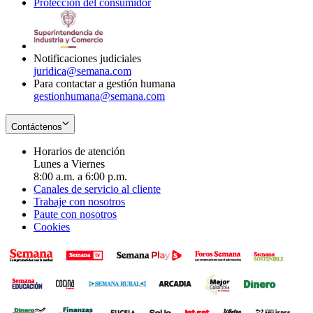
Protección del consumidor
new
window
in
Opens
window
new
in
window
new
window
Notificaciones judiciales
juridica@semana.com
Para contactar a gestión humana
gestionhumana@semana.com
Contáctenos
Horarios de atención
Lunes a Viernes
8:00 a.m. a 6:00 p.m.
Canales de servicio al cliente
Trabaje con nosotros
Paute con nosotros
Cookies