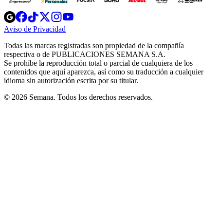
Opens
Opens
Opens
Opens
Opens
in
in
in
in
in
Aviso de Privacidad
Opens
new
new
new
new
new
in
window
window
window
window
window
Todas las marcas registradas son propiedad de la compañía
new
respectiva o de PUBLICACIONES SEMANA S.A.
window
Se prohíbe la reproducción total o parcial de cualquiera de los
contenidos que aquí aparezca, así como su traducción a cualquier
idioma sin autorización escrita por su titular.
© 2026 Semana. Todos los derechos reservados.