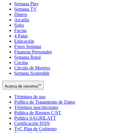
Semana Play
Semana TV
Dinero
Arcadia
Soho
Opens
Fucsia
in
Opens
4 Patas
new
in
Educación
window
new
Foros Semana
window
Finanzas Personales
Semana Rural
Cocina
Círculo de Mujeres
Semana Sostenible
Acerca de nosotros
Términos de uso
Opens
Política de Tratamiento de Datos
in
Opens
Términos suscripciones
new
Opens
in
Política de Riesgos C/ST
window
in
Opens
new
Política SAGRILAFT
Opens
new
in
window
Certificación ISSN
Opens
in
window
new
TyC Plan de Gobierno
in
new
Opens
window