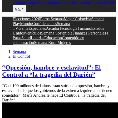
noticias
Política
Nación
Dinero
Deportes
Opinión
Impresa
Jet Set
Más
Elecciones 2026
Foros Semana
Mejor Colombia
Semana
Play
Mundo
Confidenciales
Semana
TV
Gente
Especiales
Arcadia
Tecnología
Turismo
Estados
Unidos
Vehículos
Semana Sostenible
Finanzas Personales
4
Patas
Salud
Loterías
Educación
Contenido en
colaboración
Semana Rural
Mujeres
Semana
|
El Control
“Opresión, hambre y esclavitud”: El
Control a “la tragedia del Darién”
“Casi 100 millones de latinos están sufriendo opresión, hambre y
esclavitud a la que los gobiernos de la extrema izquierda los tienen
sometidos”: María Andrea le hace El Control a “la tragedia del
Darién”.