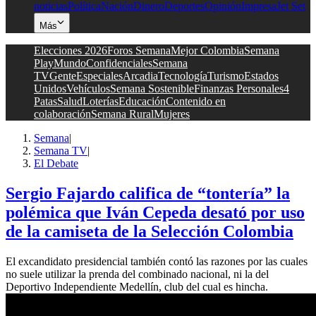
noticias
Política
Nación
Dinero
Deportes
Opinión
Impresa
Jet Set
Más
Elecciones 2026
Foros Semana
Mejor Colombia
Semana
Play
Mundo
Confidenciales
Semana
TV
Gente
Especiales
Arcadia
Tecnología
Turismo
Estados
Unidos
Vehículos
Semana Sostenible
Finanzas Personales
4
Patas
Salud
Loterías
Educación
Contenido en
colaboración
Semana Rural
Mujeres
Semana
|
Semana TV
|
El Debate
Sergio Fajardo califica de “tontería” la
polémica que Iván Cepeda desató por uso
de la camiseta de la Selección Colombia
El excandidato presidencial también contó las razones por las cuales
no suele utilizar la prenda del combinado nacional, ni la del
Deportivo Independiente Medellín, club del cual es hincha.