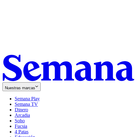
Nuestras marcas
Semana Play
Semana TV
Dinero
Arcadia
Soho
Opens
Fucsia
in
Opens
4 Patas
new
in