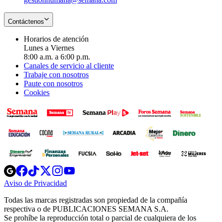
Contáctenos
Horarios de atención
Lunes a Viernes
8:00 a.m. a 6:00 p.m.
Canales de servicio al cliente
Trabaje con nosotros
Paute con nosotros
Cookies
Opens
Opens
Opens
Opens
Opens
in
in
in
in
in
Aviso de Privacidad
Opens
new
new
new
new
new
in
window
window
window
window
window
Todas las marcas registradas son propiedad de la compañía
new
respectiva o de PUBLICACIONES SEMANA S.A.
window
Se prohíbe la reproducción total o parcial de cualquiera de los