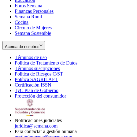
Educación
window
new
Foros Semana
window
Finanzas Personales
Semana Rural
Cocina
Círculo de Mujeres
Semana Sostenible
Acerca de nosotros
Términos de uso
Opens
Política de Tratamiento de Datos
in
Opens
Términos suscripciones
new
Opens
in
Política de Riesgos C/ST
window
in
Opens
new
Política SAGRILAFT
Opens
new
in
window
Certificación ISSN
Opens
in
window
new
TyC Plan de Gobierno
in
new
Opens
window
Protección del consumidor
new
window
in
Opens
window
new
in
window
new
window
Notificaciones judiciales
juridica@semana.com
Para contactar a gestión humana
gestionhumana@semana.com