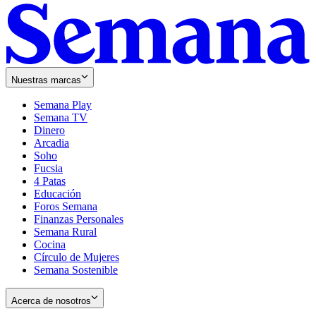
Nuestras marcas
Semana Play
Semana TV
Dinero
Arcadia
Soho
Opens
Fucsia
in
Opens
4 Patas
new
in
Educación
window
new
Foros Semana
window
Finanzas Personales
Semana Rural
Cocina
Círculo de Mujeres
Semana Sostenible
Acerca de nosotros