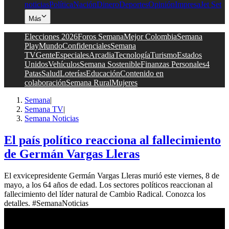
noticias
Política
Nación
Dinero
Deportes
Opinión
Impresa
Jet Set
Más
Elecciones 2026
Foros Semana
Mejor Colombia
Semana
Play
Mundo
Confidenciales
Semana
TV
Gente
Especiales
Arcadia
Tecnología
Turismo
Estados
Unidos
Vehículos
Semana Sostenible
Finanzas Personales
4
Patas
Salud
Loterías
Educación
Contenido en
colaboración
Semana Rural
Mujeres
Semana
|
Semana TV
|
Semana Noticias
El país político reacciona al fallecimiento
de Germán Vargas Lleras
El exvicepresidente Germán Vargas Lleras murió este viernes, 8 de
mayo, a los 64 años de edad. Los sectores políticos reaccionan al
fallecimiento del líder natural de Cambio Radical. Conozca los
detalles. #SemanaNoticias