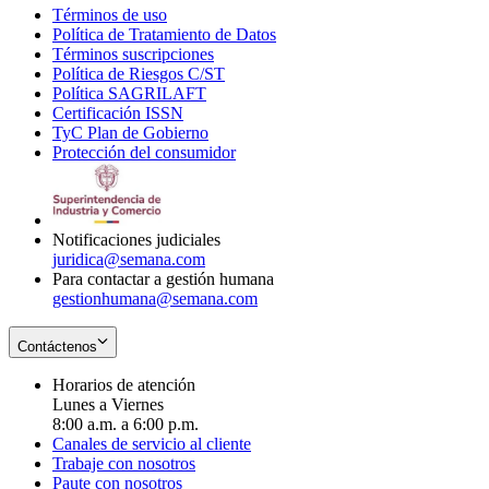
Términos de uso
Opens
Política de Tratamiento de Datos
in
Opens
Términos suscripciones
new
Opens
in
Política de Riesgos C/ST
window
in
Opens
new
Política SAGRILAFT
Opens
new
in
window
Certificación ISSN
Opens
in
window
new
TyC Plan de Gobierno
in
new
Opens
window
Protección del consumidor
new
window
in
Opens
window
new
in
window
new
window
Notificaciones judiciales
juridica@semana.com
Para contactar a gestión humana
gestionhumana@semana.com
Contáctenos
Horarios de atención
Lunes a Viernes
8:00 a.m. a 6:00 p.m.
Canales de servicio al cliente
Trabaje con nosotros
Paute con nosotros