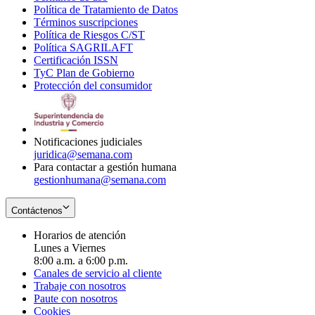
Política de Tratamiento de Datos
in
Opens
Términos suscripciones
new
Opens
in
Política de Riesgos C/ST
window
in
Opens
new
Política SAGRILAFT
Opens
new
in
window
Certificación ISSN
Opens
in
window
new
TyC Plan de Gobierno
in
new
Opens
window
Protección del consumidor
new
window
in
Opens
window
new
in
window
new
window
Notificaciones judiciales
juridica@semana.com
Para contactar a gestión humana
gestionhumana@semana.com
Contáctenos
Horarios de atención
Lunes a Viernes
8:00 a.m. a 6:00 p.m.
Canales de servicio al cliente
Trabaje con nosotros
Paute con nosotros
Cookies