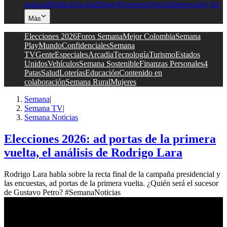
noticias
Política
Nación
Dinero
Deportes
Opinión
Impresa
Jet Set
Más
Elecciones 2026
Foros Semana
Mejor Colombia
Semana
Play
Mundo
Confidenciales
Semana
TV
Gente
Especiales
Arcadia
Tecnología
Turismo
Estados
Unidos
Vehículos
Semana Sostenible
Finanzas Personales
4
Patas
Salud
Loterías
Educación
Contenido en
colaboración
Semana Rural
Mujeres
Semana
|
Semana TV
|
Semana Noticias
Elecciones 2026: ad portas de la primera
vuelta, el análisis de Rodrigo Lara
Rodrigo Lara habla sobre la recta final de la campaña presidencial y
las encuestas, ad portas de la primera vuelta. ¿Quién será el sucesor
de Gustavo Petro? #SemanaNoticias