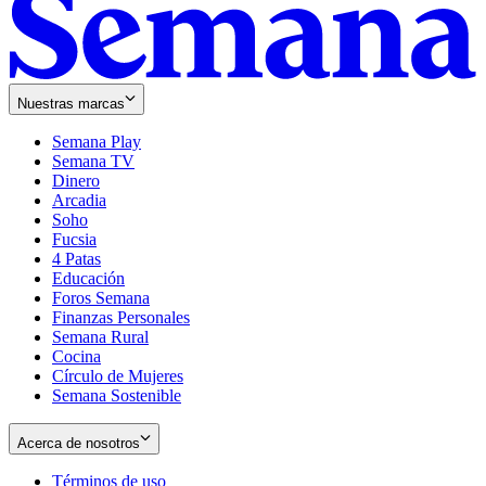
Nuestras marcas
Semana Play
Semana TV
Dinero
Arcadia
Soho
Opens
Fucsia
in
Opens
4 Patas
new
in
Educación
window
new
Foros Semana
window
Finanzas Personales
Semana Rural
Cocina
Círculo de Mujeres
Semana Sostenible
Acerca de nosotros
Términos de uso
Opens