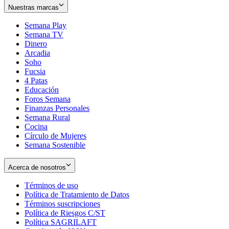
Nuestras marcas
Semana Play
Semana TV
Dinero
Arcadia
Soho
Opens
Fucsia
in
Opens
4 Patas
new
in
Educación
window
new
Foros Semana
window
Finanzas Personales
Semana Rural
Cocina
Círculo de Mujeres
Semana Sostenible
Acerca de nosotros
Términos de uso
Opens
Política de Tratamiento de Datos
in
Opens
Términos suscripciones
new
Opens
in
Política de Riesgos C/ST
window
in
Opens
new
Política SAGRILAFT
Opens
new
in
window