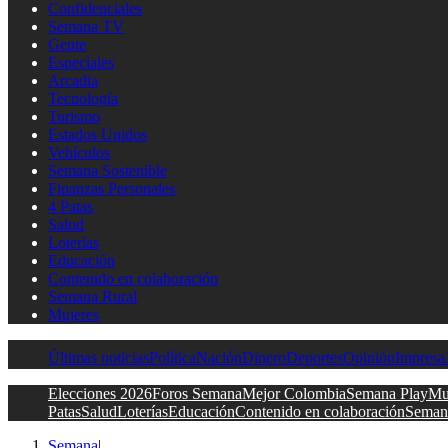
Confidenciales
Semana TV
Gente
Especiales
Arcadia
Tecnología
Turismo
Estados Unidos
Vehículos
Semana Sostenible
Finanzas Personales
4 Patas
Salud
Loterías
Educación
Contenido en colaboración
Semana Rural
Mujeres
Últimas noticias
Política
Nación
Dinero
Deportes
Opinión
Impresa
Elecciones 2026
Foros Semana
Mejor Colombia
Semana Play
Mu
Patas
Salud
Loterías
Educación
Contenido en colaboración
Seman
Semana
|