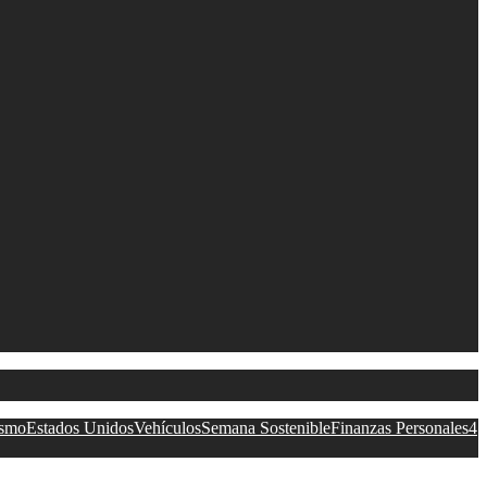
ismo
Estados Unidos
Vehículos
Semana Sostenible
Finanzas Personales
4