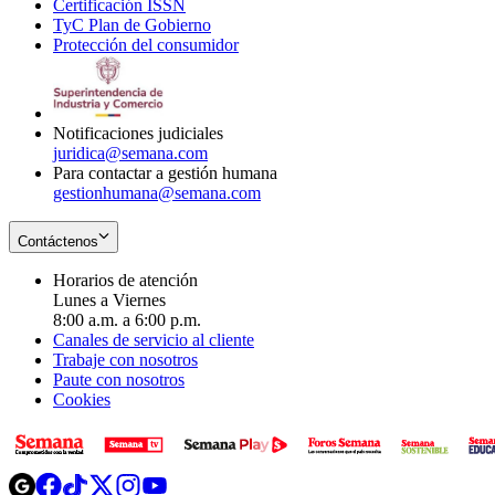
Certificación ISSN
Opens
in
window
new
TyC Plan de Gobierno
in
new
Opens
window
Protección del consumidor
new
window
in
Opens
window
new
in
window
new
window
Notificaciones judiciales
juridica@semana.com
Para contactar a gestión humana
gestionhumana@semana.com
Contáctenos
Horarios de atención
Lunes a Viernes
8:00 a.m. a 6:00 p.m.
Canales de servicio al cliente
Trabaje con nosotros
Paute con nosotros
Cookies
Opens
Opens
Opens
Opens
Opens