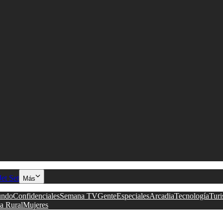
Jet Set
Más
ndo
Confidenciales
Semana TV
Gente
Especiales
Arcadia
Tecnología
Tur
a Rural
Mujeres