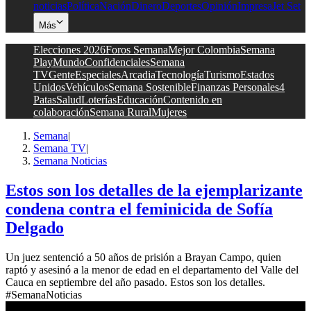
noticias
Política
Nación
Dinero
Deportes
Opinión
Impresa
Jet Set
Más
Elecciones 2026
Foros Semana
Mejor Colombia
Semana
Play
Mundo
Confidenciales
Semana
TV
Gente
Especiales
Arcadia
Tecnología
Turismo
Estados
Unidos
Vehículos
Semana Sostenible
Finanzas Personales
4
Patas
Salud
Loterías
Educación
Contenido en
colaboración
Semana Rural
Mujeres
Semana
|
Semana TV
|
Semana Noticias
Estos son los detalles de la ejemplarizante
condena contra el feminicida de Sofía
Delgado
Un juez sentenció a 50 años de prisión a Brayan Campo, quien
raptó y asesinó a la menor de edad en el departamento del Valle del
Cauca en septiembre del año pasado. Estos son los detalles.
#SemanaNoticias