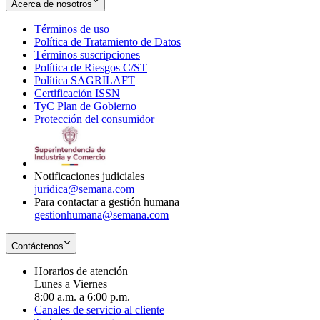
Acerca de nosotros
Términos de uso
Opens
Política de Tratamiento de Datos
in
Opens
Términos suscripciones
new
Opens
in
Política de Riesgos C/ST
window
in
Opens
new
Política SAGRILAFT
Opens
new
in
window
Certificación ISSN
Opens
in
window
new
TyC Plan de Gobierno
in
new
Opens
window
Protección del consumidor
new
window
in
Opens
window
new
in
window
new
window
Notificaciones judiciales
juridica@semana.com
Para contactar a gestión humana
gestionhumana@semana.com
Contáctenos
Horarios de atención
Lunes a Viernes
8:00 a.m. a 6:00 p.m.
Canales de servicio al cliente