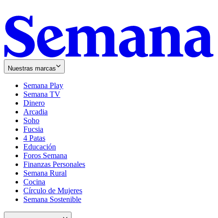
Nuestras marcas
Semana Play
Semana TV
Dinero
Arcadia
Soho
Opens
Fucsia
in
Opens
4 Patas
new
in
Educación
window
new
Foros Semana
window
Finanzas Personales
Semana Rural
Cocina
Círculo de Mujeres
Semana Sostenible