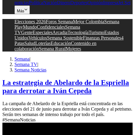
noticias
Política
Nación
Dinero
Deportes
Opinión
Impresa
Jet Set
Más
Elecciones 2026
Foros Semana
Mejor Colombia
Semana
Play
Mundo
Confidenciales
Semana
TV
Gente
Especiales
Arcadia
Tecnología
Turismo
Estados
Unidos
Vehículos
Semana Sostenible
Finanzas Personales
4
Patas
Salud
Loterías
Educación
Contenido en
colaboración
Semana Rural
Mujeres
Semana
|
Semana TV
|
Semana Noticias
La estrategia de Abelardo de la Espriella
para derrotar a Iván Cepeda
La campaña de Abelardo de la Espriella está concentrada en las
elecciones del 21 de junio para derrotar a Iván Cepeda y al petrismo.
Serán tres semanas de intenso trabajo por todo el país.
#SemanaNoticias