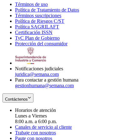
Términos de uso
Opens
Política de Tratamiento de Datos
in
Opens
Términos suscripciones
new
Opens
in
Política de Riesgos C/ST
window
in
Opens
new
Política SAGRILAFT
Opens
new
in
window
Certificación ISSN
Opens
in
window
new
TyC Plan de Gobierno
in
new
Opens
window
Protección del consumidor
new
window
in
Opens
window
new
in
window
new
window
Notificaciones judiciales
juridica@semana.com
Para contactar a gestión humana
gestionhumana@semana.com
Contáctenos
Horarios de atención
Lunes a Viernes
8:00 a.m. a 6:00 p.m.
Canales de servicio al cliente
Trabaje con nosotros
Paute con nosotros