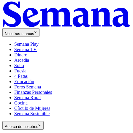
Nuestras marcas
Semana Play
Semana TV
Dinero
Arcadia
Soho
Opens
Fucsia
in
Opens
4 Patas
new
in
Educación
window
new
Foros Semana
window
Finanzas Personales
Semana Rural
Cocina
Círculo de Mujeres
Semana Sostenible
Acerca de nosotros