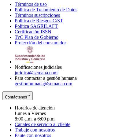
Términos de uso
Opens
Política de Tratamiento de Datos
in
Opens
Términos suscripciones
new
Opens
in
Política de Riesgos C/ST
window
in
Opens
new
Política SAGRILAFT
Opens
new
in
window
Certificación ISSN
Opens
in
window
new
TyC Plan de Gobierno
in
new
Opens
window
Protección del consumidor
new
window
in
Opens
window
new
in
window
new
window
Notificaciones judiciales
juridica@semana.com
Para contactar a gestión humana
gestionhumana@semana.com
Contáctenos
Horarios de atención
Lunes a Viernes
8:00 a.m. a 6:00 p.m.
Canales de servicio al cliente
Trabaje con nosotros
Paute con nosotros