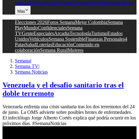
noticias
Política
Nación
Dinero
Deportes
Opinión
Impresa
Jet Set
Más
Elecciones 2026
Foros Semana
Mejor Colombia
Semana
Play
Mundo
Confidenciales
Semana
TV
Gente
Especiales
Arcadia
Tecnología
Turismo
Estados
Unidos
Vehículos
Semana Sostenible
Finanzas Personales
4
Patas
Salud
Loterías
Educación
Contenido en
colaboración
Semana Rural
Mujeres
Semana
|
Semana TV
|
Semana Noticias
Venezuela y el desafio sanitario tras el
doble terremoto
Venezuela enfrenta una crisis sanitaria tras los dos terremotos del 24
de junio. La OMS advierte sobre posibles brotes de enfermedades.
El infectólogo Jorge Alberto Cortés explica qué podría ocurrir en los
próximos días. #SemanaNoticias