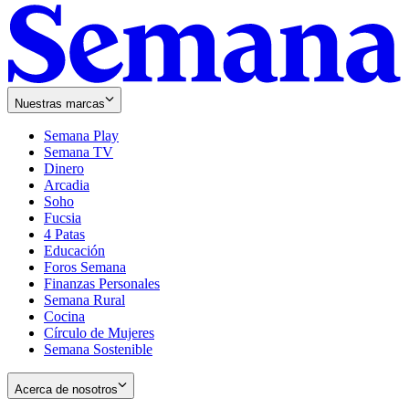
Nuestras marcas
Semana Play
Semana TV
Dinero
Arcadia
Soho
Opens
Fucsia
in
Opens
4 Patas
new
in
Educación
window
new
Foros Semana
window
Finanzas Personales
Semana Rural
Cocina
Círculo de Mujeres
Semana Sostenible
Acerca de nosotros