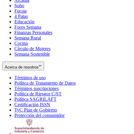
Arcadia
Soho
Opens
Fucsia
in
Opens
4 Patas
new
in
Educación
window
new
Foros Semana
window
Finanzas Personales
Semana Rural
Cocina
Círculo de Mujeres
Semana Sostenible
Acerca de nosotros
Términos de uso
Opens
Política de Tratamiento de Datos
in
Opens
Términos suscripciones
new
Opens
in
Política de Riesgos C/ST
window
in
Opens
new
Política SAGRILAFT
Opens
new
in
window
Certificación ISSN
Opens
in
window
new
TyC Plan de Gobierno
in
new
Opens
window
Protección del consumidor
new
window
in
Opens
window
new
in
window
new
window