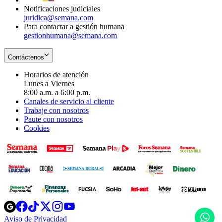
Notificaciones judiciales
juridica@semana.com
Para contactar a gestión humana
gestionhumana@semana.com
Contáctenos
Horarios de atención
Lunes a Viernes
8:00 a.m. a 6:00 p.m.
Canales de servicio al cliente
Trabaje con nosotros
Paute con nosotros
Cookies
Opens
Opens
Opens
Opens
Opens
in
in
in
in
in
H
Aviso de Privacidad
Opens