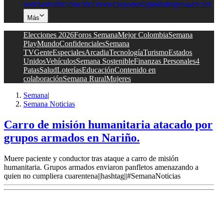
noticias
Política
Nación
Dinero
Deportes
Opinión
Impresa
Jet Set
Más
Elecciones 2026
Foros Semana
Mejor Colombia
Semana
Play
Mundo
Confidenciales
Semana
TV
Gente
Especiales
Arcadia
Tecnología
Turismo
Estados
Unidos
Vehículos
Semana Sostenible
Finanzas Personales
4
Patas
Salud
Loterías
Educación
Contenido en
colaboración
Semana Rural
Mujeres
Semana
|
Semana Noticias
Carro de misión humanitaria atacado por
grupos armados en Nariño.
Muere paciente y conductor tras ataque a carro de misión
humanitaria. Grupos armados enviaron panfletos amenazando a
quien no cumpliera cuarentena||hashtag||#SemanaNoticias