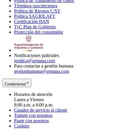
Política de Tratamiento de Datos
in
Opens
Términos suscripciones
new
Opens
in
Política de Riesgos C/ST
window
in
Opens
new
Política SAGRILAFT
Opens
new
in
window
Certificación ISSN
Opens
in
window
new
TyC Plan de Gobierno
in
new
Opens
window
Protección del consumidor
new
window
in
Opens
window
new
in
window
new
window
Notificaciones judiciales
juridica@semana.com
Para contactar a gestión humana
gestionhumana@semana.com
Contáctenos
Horarios de atención
Lunes a Viernes
8:00 a.m. a 6:00 p.m.
Canales de servicio al cliente
Trabaje con nosotros
Paute con nosotros
Cookies