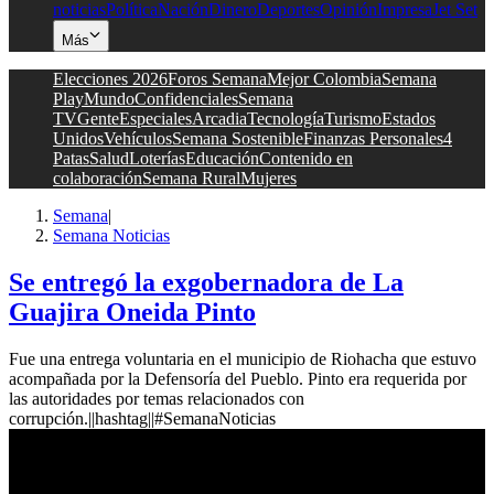
noticias
Política
Nación
Dinero
Deportes
Opinión
Impresa
Jet Set
Más
Elecciones 2026
Foros Semana
Mejor Colombia
Semana
Play
Mundo
Confidenciales
Semana
TV
Gente
Especiales
Arcadia
Tecnología
Turismo
Estados
Unidos
Vehículos
Semana Sostenible
Finanzas Personales
4
Patas
Salud
Loterías
Educación
Contenido en
colaboración
Semana Rural
Mujeres
Semana
|
Semana Noticias
Se entregó la exgobernadora de La
Guajira Oneida Pinto
Fue una entrega voluntaria en el municipio de Riohacha que estuvo
acompañada por la Defensoría del Pueblo. Pinto era requerida por
las autoridades por temas relacionados con
corrupción.||hashtag||#SemanaNoticias