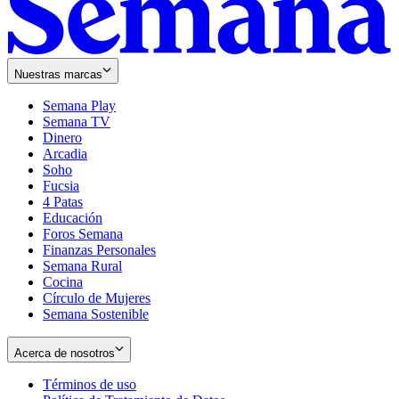
Nuestras marcas
Semana Play
Semana TV
Dinero
Arcadia
Soho
Opens
Fucsia
in
Opens
4 Patas
new
in
Educación
window
new
Foros Semana
window
Finanzas Personales
Semana Rural
Cocina
Círculo de Mujeres
Semana Sostenible
Acerca de nosotros
Términos de uso
Opens