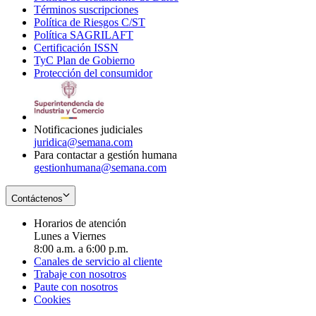
Términos suscripciones
new
Opens
in
Política de Riesgos C/ST
window
in
Opens
new
Política SAGRILAFT
Opens
new
in
window
Certificación ISSN
Opens
in
window
new
TyC Plan de Gobierno
in
new
Opens
window
Protección del consumidor
new
window
in
Opens
window
new
in
window
new
window
Notificaciones judiciales
juridica@semana.com
Para contactar a gestión humana
gestionhumana@semana.com
Contáctenos
Horarios de atención
Lunes a Viernes
8:00 a.m. a 6:00 p.m.
Canales de servicio al cliente
Trabaje con nosotros
Paute con nosotros
Cookies