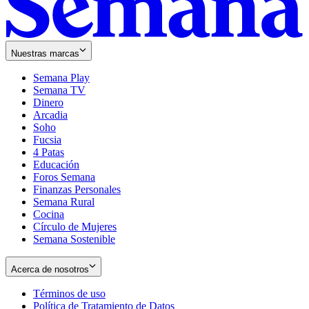
Nuestras marcas
Semana Play
Semana TV
Dinero
Arcadia
Soho
Opens
Fucsia
in
Opens
4 Patas
new
in
Educación
window
new
Foros Semana
window
Finanzas Personales
Semana Rural
Cocina
Círculo de Mujeres
Semana Sostenible
Acerca de nosotros
Términos de uso
Opens
Política de Tratamiento de Datos
in
Opens