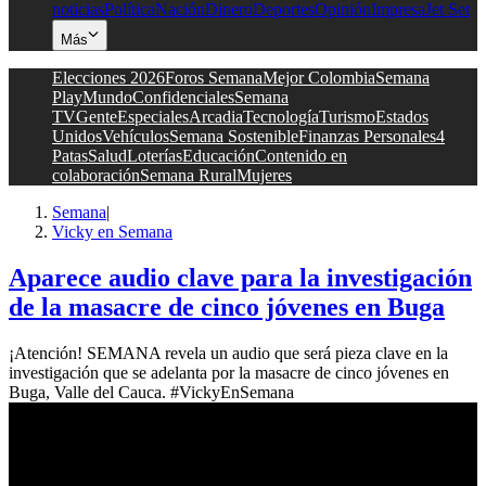
noticias
Política
Nación
Dinero
Deportes
Opinión
Impresa
Jet Set
Más
Elecciones 2026
Foros Semana
Mejor Colombia
Semana
Play
Mundo
Confidenciales
Semana
TV
Gente
Especiales
Arcadia
Tecnología
Turismo
Estados
Unidos
Vehículos
Semana Sostenible
Finanzas Personales
4
Patas
Salud
Loterías
Educación
Contenido en
colaboración
Semana Rural
Mujeres
Semana
|
Vicky en Semana
Aparece audio clave para la investigación
de la masacre de cinco jóvenes en Buga
¡Atención! SEMANA revela un audio que será pieza clave en la
investigación que se adelanta por la masacre de cinco jóvenes en
Buga, Valle del Cauca. #VickyEnSemana