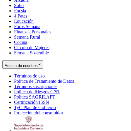
Arcadia
Soho
Opens
Fucsia
in
Opens
4 Patas
new
in
Educación
window
new
Foros Semana
window
Finanzas Personales
Semana Rural
Cocina
Círculo de Mujeres
Semana Sostenible
Acerca de nosotros
Términos de uso
Opens
Política de Tratamiento de Datos
in
Opens
Términos suscripciones
new
Opens
in
Política de Riesgos C/ST
window
in
Opens
new
Política SAGRILAFT
Opens
new
in
window
Certificación ISSN
Opens
in
window
new
TyC Plan de Gobierno
in
new
Opens
window
Protección del consumidor
new
window
in
Opens
window
new
in
window
new
window