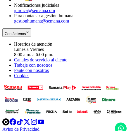
Notificaciones judiciales
juridica@semana.com
Para contactar a gestión humana
gestionhumana@semana.com
Contáctenos
Horarios de atención
Lunes a Viernes
8:00 a.m. a 6:00 p.m.
Canales de servicio al cliente
Trabaje con nosotros
Paute con nosotros
Cookies
Opens
Opens
Opens
Opens
Opens
in
in
in
in
in
H
Aviso de Privacidad
Opens