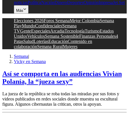
noticias
Política
Nación
Dinero
Deportes
Opinión
Impresa
Jet Set
Más
Elecciones 2026
Foros Semana
Mejor Colombia
Semana
Play
Mundo
Confidenciales
Semana
TV
Gente
Especiales
Arcadia
Tecnología
Turismo
Estados
Unidos
Vehículos
Semana Sostenible
Finanzas Personales
4
Patas
Salud
Loterías
Educación
Contenido en
colaboración
Semana Rural
Mujeres
Semana
|
Vicky en Semana
Así se comporta en las audiencias Vivian
Polanía, la “jueza sexy”
La jueza de la república se roba todas las miradas por sus fotos y
videos publicados en redes sociales donde muestra su escultural
figura. Algunos cibernautas la critican, otros la apoyan.