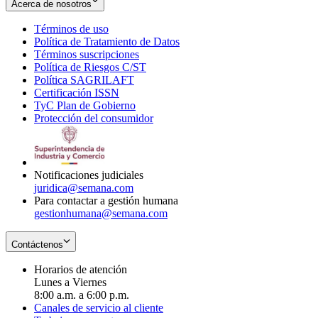
Acerca de nosotros
Términos de uso
Opens
Política de Tratamiento de Datos
in
Opens
Términos suscripciones
new
Opens
in
Política de Riesgos C/ST
window
in
Opens
new
Política SAGRILAFT
Opens
new
in
window
Certificación ISSN
Opens
in
window
new
TyC Plan de Gobierno
in
new
Opens
window
Protección del consumidor
new
window
in
Opens
window
new
in
window
new
window
Notificaciones judiciales
juridica@semana.com
Para contactar a gestión humana
gestionhumana@semana.com
Contáctenos
Horarios de atención
Lunes a Viernes
8:00 a.m. a 6:00 p.m.
Canales de servicio al cliente