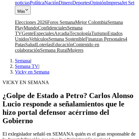
noticias
Política
Nación
Dinero
Deportes
Opinión
Impresa
Jet Set
Más
Elecciones 2026
Foros Semana
Mejor Colombia
Semana
Play
Mundo
Confidenciales
Semana
TV
Gente
Especiales
Arcadia
Tecnología
Turismo
Estados
Unidos
Vehículos
Semana Sostenible
Finanzas Personales
4
Patas
Salud
Loterías
Educación
Contenido en
colaboración
Semana Rural
Mujeres
Semana
|
Semana TV
|
Vicky en Semana
VICKY EN SEMANA
¿Golpe de Estado a Petro? Carlos Alonso
Lucio responde a señalamientos que le
hizo portal defensor acérrimo del
Gobierno
El exlegislador señaló en SEMANA quién es el gran responsable de