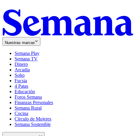
Nuestras marcas
Semana Play
Semana TV
Dinero
Arcadia
Soho
Opens
Fucsia
in
Opens
4 Patas
new
in
Educación
window
new
Foros Semana
window
Finanzas Personales
Semana Rural
Cocina
Círculo de Mujeres
Semana Sostenible