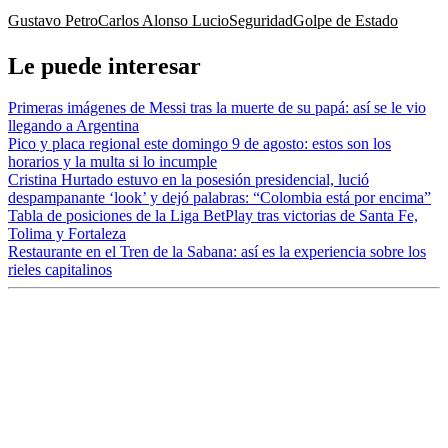
Gustavo Petro
Carlos Alonso Lucio
Seguridad
Golpe de Estado
Le puede interesar
Primeras imágenes de Messi tras la muerte de su papá: así se le vio
llegando a Argentina
Pico y placa regional este domingo 9 de agosto: estos son los
horarios y la multa si lo incumple
Cristina Hurtado estuvo en la posesión presidencial, lució
despampanante ‘look’ y dejó palabras: “Colombia está por encima”
Tabla de posiciones de la Liga BetPlay tras victorias de Santa Fe,
Tolima y Fortaleza
Restaurante en el Tren de la Sabana: así es la experiencia sobre los
rieles capitalinos