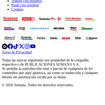
Trabaje con nosotros
Paute con nosotros
Cookies
Opens
Opens
Opens
Opens
Opens
in
in
in
in
in
Aviso de Privacidad
Opens
new
new
new
new
new
in
window
window
window
window
window
Todas las marcas registradas son propiedad de la compañía
new
respectiva o de PUBLICACIONES SEMANA S.A.
window
Se prohíbe la reproducción total o parcial de cualquiera de los
contenidos que aquí aparezca, así como su traducción a cualquier
idioma sin autorización escrita por su titular.
© 2026 Semana. Todos los derechos reservados.