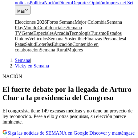
noticias
Política
Nación
Dinero
Deportes
Opinión
Impresa
Jet Set
Más
Elecciones 2026
Foros Semana
Mejor Colombia
Semana
Play
Mundo
Confidenciales
Semana
TV
Gente
Especiales
Arcadia
Tecnología
Turismo
Estados
Unidos
Vehículos
Semana Sostenible
Finanzas Personales
4
Patas
Salud
Loterías
Educación
Contenido en
colaboración
Semana Rural
Mujeres
Semana
|
Vicky en Semana
NACIÓN
El fuerte debate por la llegada de Arturo
Char a la presidencia del Congreso
El congresista tiene 149 excusas médicas y no tiene un proyecto de
ley reconocido. Pese a ello y otras pesquisas, su elección parece
inminente.
Siga las noticias de SEMANA en Google Discover y manténgase