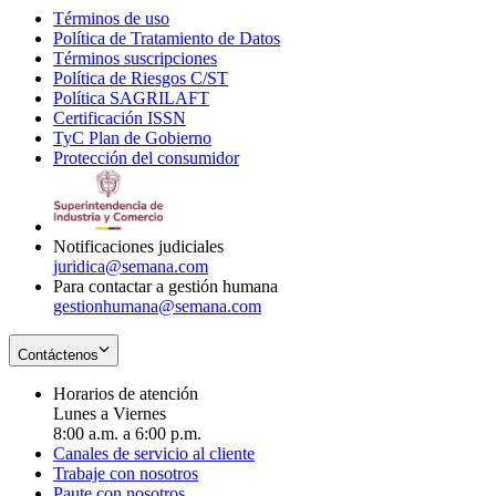
Términos de uso
Opens
Política de Tratamiento de Datos
in
Opens
Términos suscripciones
new
Opens
in
Política de Riesgos C/ST
window
in
Opens
new
Política SAGRILAFT
Opens
new
in
window
Certificación ISSN
Opens
in
window
new
TyC Plan de Gobierno
in
new
Opens
window
Protección del consumidor
new
window
in
Opens
window
new
in
window
new
window
Notificaciones judiciales
juridica@semana.com
Para contactar a gestión humana
gestionhumana@semana.com
Contáctenos
Horarios de atención
Lunes a Viernes
8:00 a.m. a 6:00 p.m.
Canales de servicio al cliente
Trabaje con nosotros
Paute con nosotros