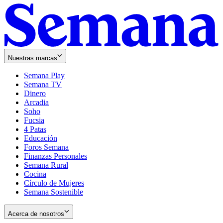
Nuestras marcas
Semana Play
Semana TV
Dinero
Arcadia
Soho
Opens
Fucsia
in
Opens
4 Patas
new
in
Educación
window
new
Foros Semana
window
Finanzas Personales
Semana Rural
Cocina
Círculo de Mujeres
Semana Sostenible
Acerca de nosotros