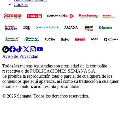
Cookies
Opens
Opens
Opens
Opens
Opens
in
in
in
in
in
Aviso de Privacidad
Opens
new
new
new
new
new
in
window
window
window
window
window
Todas las marcas registradas son propiedad de la compañía
new
respectiva o de PUBLICACIONES SEMANA S.A.
window
Se prohíbe la reproducción total o parcial de cualquiera de los
contenidos que aquí aparezca, así como su traducción a cualquier
idioma sin autorización escrita por su titular.
© 2026 Semana. Todos los derechos reservados.