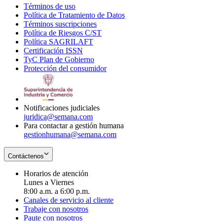
Términos de uso
Opens
Política de Tratamiento de Datos
in
Opens
Términos suscripciones
new
Opens
in
Política de Riesgos C/ST
window
in
Opens
new
Política SAGRILAFT
Opens
new
in
window
Certificación ISSN
Opens
in
window
new
TyC Plan de Gobierno
in
new
Opens
window
Protección del consumidor
new
window
in
Opens
window
new
in
window
new
window
Notificaciones judiciales
juridica@semana.com
Para contactar a gestión humana
gestionhumana@semana.com
Contáctenos
Horarios de atención
Lunes a Viernes
8:00 a.m. a 6:00 p.m.
Canales de servicio al cliente
Trabaje con nosotros
Paute con nosotros