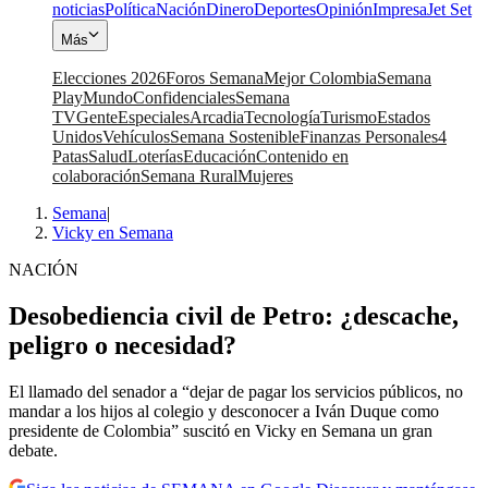
noticias
Política
Nación
Dinero
Deportes
Opinión
Impresa
Jet Set
Más
Elecciones 2026
Foros Semana
Mejor Colombia
Semana
Play
Mundo
Confidenciales
Semana
TV
Gente
Especiales
Arcadia
Tecnología
Turismo
Estados
Unidos
Vehículos
Semana Sostenible
Finanzas Personales
4
Patas
Salud
Loterías
Educación
Contenido en
colaboración
Semana Rural
Mujeres
Semana
|
Vicky en Semana
NACIÓN
Desobediencia civil de Petro: ¿descache,
peligro o necesidad?
El llamado del senador a “dejar de pagar los servicios públicos, no
mandar a los hijos al colegio y desconocer a Iván Duque como
presidente de Colombia” suscitó en Vicky en Semana un gran
debate.