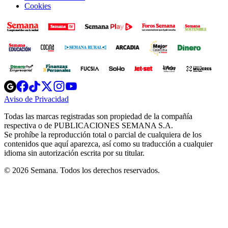
Cookies
Opens
Opens
Opens
Opens
Opens
in
in
in
in
in
Aviso de Privacidad
Opens
new
new
new
new
new
in
window
window
window
window
window
Todas las marcas registradas son propiedad de la compañía
new
respectiva o de PUBLICACIONES SEMANA S.A.
window
Se prohíbe la reproducción total o parcial de cualquiera de los
contenidos que aquí aparezca, así como su traducción a cualquier
idioma sin autorización escrita por su titular.
© 2026 Semana. Todos los derechos reservados.