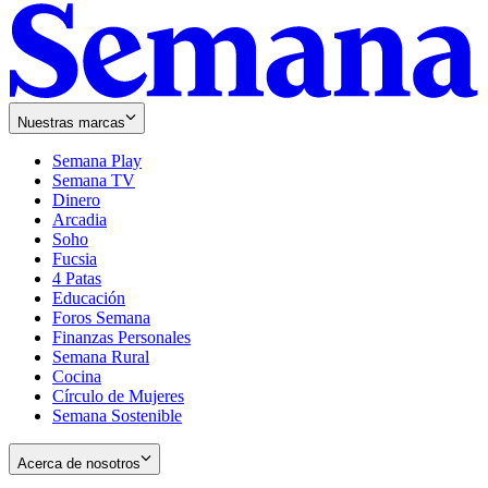
Nuestras marcas
Semana Play
Semana TV
Dinero
Arcadia
Soho
Opens
Fucsia
in
Opens
4 Patas
new
in
Educación
window
new
Foros Semana
window
Finanzas Personales
Semana Rural
Cocina
Círculo de Mujeres
Semana Sostenible
Acerca de nosotros