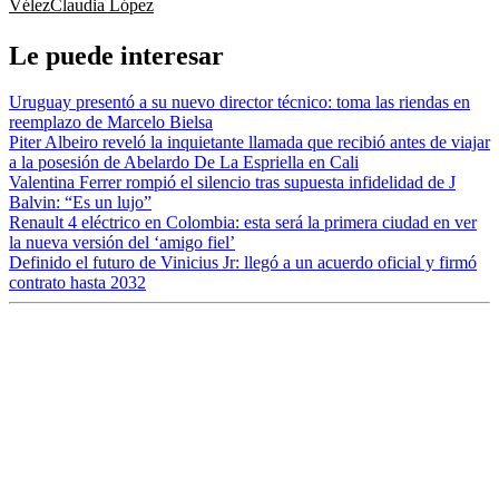
Vélez
Claudia López
Le puede interesar
Uruguay presentó a su nuevo director técnico: toma las riendas en
reemplazo de Marcelo Bielsa
Piter Albeiro reveló la inquietante llamada que recibió antes de viajar
a la posesión de Abelardo De La Espriella en Cali
Valentina Ferrer rompió el silencio tras supuesta infidelidad de J
Balvin: “Es un lujo”
Renault 4 eléctrico en Colombia: esta será la primera ciudad en ver
la nueva versión del ‘amigo fiel’
Definido el futuro de Vinicius Jr: llegó a un acuerdo oficial y firmó
contrato hasta 2032