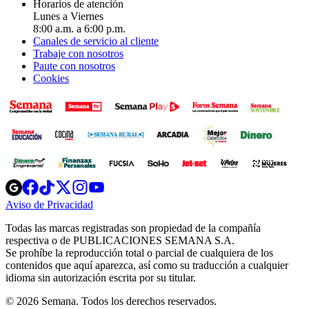
Horarios de atención
Lunes a Viernes
8:00 a.m. a 6:00 p.m.
Canales de servicio al cliente
Trabaje con nosotros
Paute con nosotros
Cookies
Opens
Opens
Opens
Opens
Opens
in
in
in
in
in
Aviso de Privacidad
Opens
new
new
new
new
new
in
window
window
window
window
window
Todas las marcas registradas son propiedad de la compañía
new
respectiva o de PUBLICACIONES SEMANA S.A.
window
Se prohíbe la reproducción total o parcial de cualquiera de los
contenidos que aquí aparezca, así como su traducción a cualquier
idioma sin autorización escrita por su titular.
© 2026 Semana. Todos los derechos reservados.