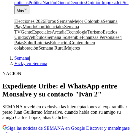
noticias
Política
Nación
Dinero
Deportes
Opinión
Impresa
Jet Set
Más
Elecciones 2026
Foros Semana
Mejor Colombia
Semana
Play
Mundo
Confidenciales
Semana
TV
Gente
Especiales
Arcadia
Tecnología
Turismo
Estados
Unidos
Vehículos
Semana Sostenible
Finanzas Personales
4
Patas
Salud
Loterías
Educación
Contenido en
colaboración
Semana Rural
Mujeres
Semana
|
Vicky en Semana
NACIÓN
Expediente Uribe: el WhatsApp entre
Monsalve y su contacto "Iván 2"
SEMANA reveló en exclusiva las interceptaciones al exparamilitar
preso Juan Guillermo Monsalve, cuando habla con su amigo su
amigo Carlos López, alias Caliche.
Siga las noticias de SEMANA en Google Discover y manténgase