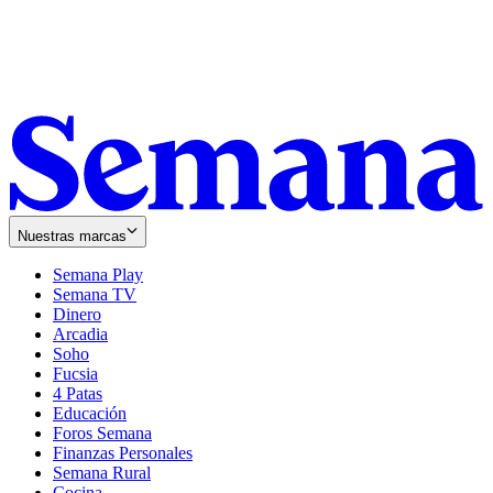
Nuestras marcas
Semana Play
Semana TV
Dinero
Arcadia
Soho
Opens
Fucsia
in
Opens
4 Patas
new
in
Educación
window
new
Foros Semana
window
Finanzas Personales
Semana Rural
Cocina