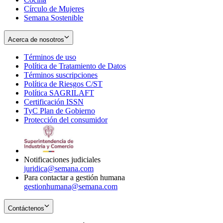
Círculo de Mujeres
Semana Sostenible
Acerca de nosotros
Términos de uso
Opens
Política de Tratamiento de Datos
in
Opens
Términos suscripciones
new
Opens
in
Política de Riesgos C/ST
window
in
Opens
new
Política SAGRILAFT
Opens
new
in
window
Certificación ISSN
Opens
in
window
new
TyC Plan de Gobierno
in
new
Opens
window
Protección del consumidor
new
window
in
Opens
window
new
in
window
new
window
Notificaciones judiciales
juridica@semana.com
Para contactar a gestión humana
gestionhumana@semana.com
Contáctenos