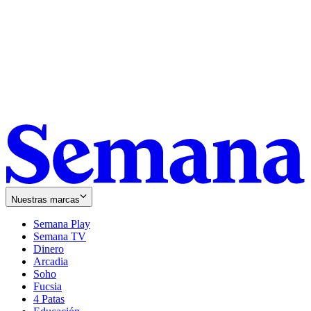
Nuestras marcas
Semana Play
Semana TV
Dinero
Arcadia
Soho
Opens
Fucsia
in
Opens
4 Patas
new
in