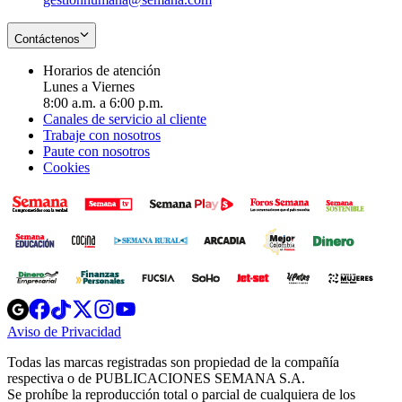
Contáctenos
Horarios de atención
Lunes a Viernes
8:00 a.m. a 6:00 p.m.
Canales de servicio al cliente
Trabaje con nosotros
Paute con nosotros
Cookies
Opens
Opens
Opens
Opens
Opens
in
in
in
in
in
Aviso de Privacidad
Opens
new
new
new
new
new
in
window
window
window
window
window
Todas las marcas registradas son propiedad de la compañía
new
respectiva o de PUBLICACIONES SEMANA S.A.
window
Se prohíbe la reproducción total o parcial de cualquiera de los