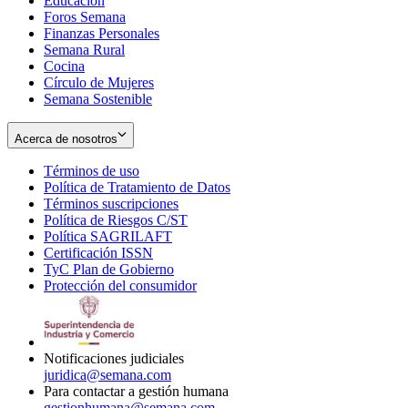
Educación
window
new
Foros Semana
window
Finanzas Personales
Semana Rural
Cocina
Círculo de Mujeres
Semana Sostenible
Acerca de nosotros
Términos de uso
Opens
Política de Tratamiento de Datos
in
Opens
Términos suscripciones
new
Opens
in
Política de Riesgos C/ST
window
in
Opens
new
Política SAGRILAFT
Opens
new
in
window
Certificación ISSN
Opens
in
window
new
TyC Plan de Gobierno
in
new
Opens
window
Protección del consumidor
new
window
in
Opens
window
new
in
window
new
window
Notificaciones judiciales
juridica@semana.com
Para contactar a gestión humana
gestionhumana@semana.com