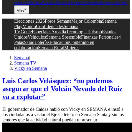
noticias
Política
Nación
Dinero
Deportes
Opinión
Impresa
Jet Set
Más
Elecciones 2026
Foros Semana
Mejor Colombia
Semana
Play
Mundo
Confidenciales
Semana
TV
Gente
Especiales
Arcadia
Tecnología
Turismo
Estados
Unidos
Vehículos
Semana Sostenible
Finanzas Personales
4
Patas
Salud
Loterías
Educación
Contenido en
colaboración
Semana Rural
Mujeres
Semana
|
Semana TV
|
Vicky en Semana
Luis Carlos Velásquez: “no podemos
asegurar que el Volcán Nevado del Ruiz
va a explotar”
El gobernador de Caldas habló con Vicky en SEMANA e instó a
los ciudadanos a visitar el Eje Cafetero en Semana Santa y sin los
temores que la actividad natural puedan representar.