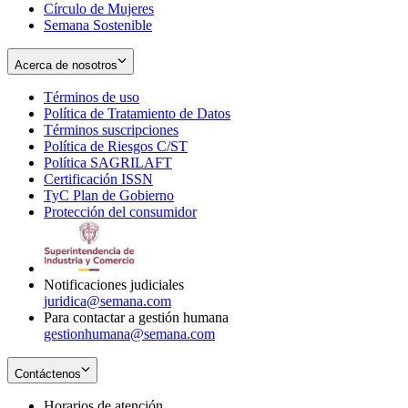
Círculo de Mujeres
Semana Sostenible
Acerca de nosotros
Términos de uso
Opens
Política de Tratamiento de Datos
in
Opens
Términos suscripciones
new
Opens
in
Política de Riesgos C/ST
window
in
Opens
new
Política SAGRILAFT
Opens
new
in
window
Certificación ISSN
Opens
in
window
new
TyC Plan de Gobierno
in
new
Opens
window
Protección del consumidor
new
window
in
Opens
window
new
in
window
new
window
Notificaciones judiciales
juridica@semana.com
Para contactar a gestión humana
gestionhumana@semana.com
Contáctenos
Horarios de atención