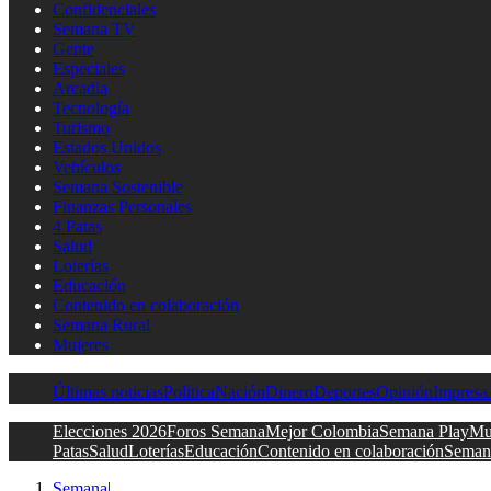
Confidenciales
Semana TV
Gente
Especiales
Arcadia
Tecnología
Turismo
Estados Unidos
Vehículos
Semana Sostenible
Finanzas Personales
4 Patas
Salud
Loterías
Educación
Contenido en colaboración
Semana Rural
Mujeres
Últimas noticias
Política
Nación
Dinero
Deportes
Opinión
Impresa
Elecciones 2026
Foros Semana
Mejor Colombia
Semana Play
Mu
Patas
Salud
Loterías
Educación
Contenido en colaboración
Seman
Semana
|