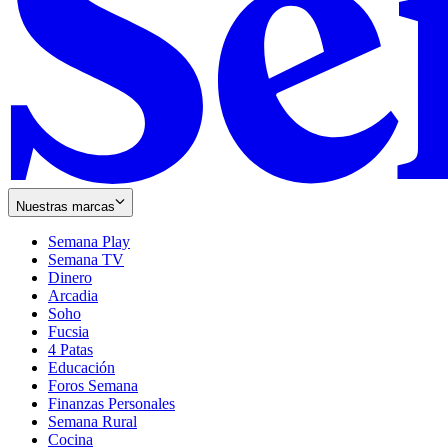
Nuestras marcas
Semana Play
Semana TV
Dinero
Arcadia
Soho
Opens
Fucsia
in
Opens
4 Patas
new
in
Educación
window
new
Foros Semana
window
Finanzas Personales
Semana Rural
Cocina