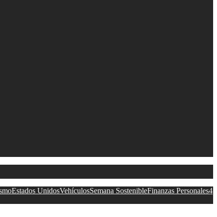
ismo
Estados Unidos
Vehículos
Semana Sostenible
Finanzas Personales
4