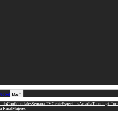
Jet Set
Más
ndo
Confidenciales
Semana TV
Gente
Especiales
Arcadia
Tecnología
Tur
a Rural
Mujeres