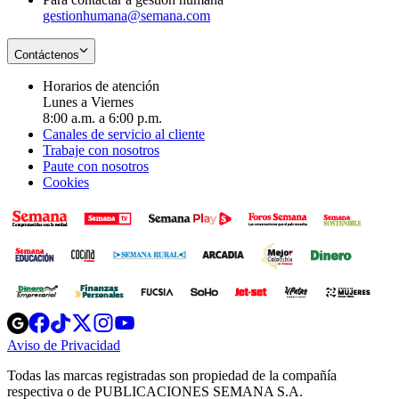
gestionhumana@semana.com
Contáctenos
Horarios de atención
Lunes a Viernes
8:00 a.m. a 6:00 p.m.
Canales de servicio al cliente
Trabaje con nosotros
Paute con nosotros
Cookies
Opens
Opens
Opens
Opens
Opens
in
in
in
in
in
Aviso de Privacidad
Opens
new
new
new
new
new
in
window
window
window
window
window
Todas las marcas registradas son propiedad de la compañía
new
respectiva o de PUBLICACIONES SEMANA S.A.
window