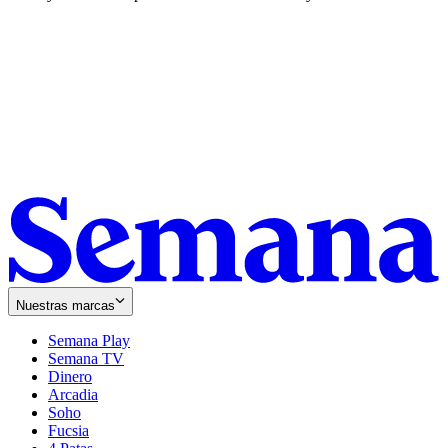
Nuestras marcas
Semana Play
Semana TV
Dinero
Arcadia
Soho
Opens
Fucsia
in
Opens