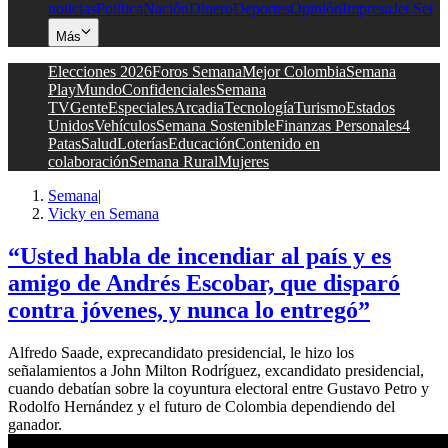
noticias
Política
Nación
Dinero
Deportes
Opinión
Impresa
Jet Set
Más
Elecciones 2026
Foros Semana
Mejor Colombia
Semana
Play
Mundo
Confidenciales
Semana
TV
Gente
Especiales
Arcadia
Tecnología
Turismo
Estados
Unidos
Vehículos
Semana Sostenible
Finanzas Personales
4
Patas
Salud
Loterías
Educación
Contenido en
colaboración
Semana Rural
Mujeres
Semana
|
Vicky en Semana
“Usted habla de incendiar al país y es
amigo de Andrés Escobar, que disparó
contra jóvenes, y nunca lo entregó”
Alfredo Saade, exprecandidato presidencial, le hizo los
señalamientos a John Milton Rodríguez, excandidato presidencial,
cuando debatían sobre la coyuntura electoral entre Gustavo Petro y
Rodolfo Hernández y el futuro de Colombia dependiendo del
ganador.