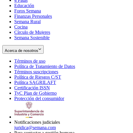
4 Patas
new
in
Educación
window
new
Foros Semana
window
Finanzas Personales
Semana Rural
Cocina
Círculo de Mujeres
Semana Sostenible
Acerca de nosotros
Términos de uso
Opens
Política de Tratamiento de Datos
in
Opens
Términos suscripciones
new
Opens
in
Política de Riesgos C/ST
window
in
Opens
new
Política SAGRILAFT
Opens
new
in
window
Certificación ISSN
Opens
in
window
new
TyC Plan de Gobierno
in
new
Opens
window
Protección del consumidor
new
window
in
Opens
window
new
in
window
new
window
Notificaciones judiciales
juridica@semana.com
Para contactar a gestión humana