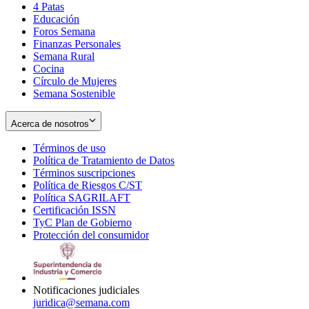
4 Patas
new
in
Educación
window
new
Foros Semana
window
Finanzas Personales
Semana Rural
Cocina
Círculo de Mujeres
Semana Sostenible
Acerca de nosotros
Términos de uso
Opens
Política de Tratamiento de Datos
in
Opens
Términos suscripciones
new
Opens
in
Política de Riesgos C/ST
window
in
Opens
new
Política SAGRILAFT
Opens
new
in
window
Certificación ISSN
Opens
in
window
new
TyC Plan de Gobierno
in
new
Opens
window
Protección del consumidor
new
window
in
Opens
window
new
in
window
new
window
Notificaciones judiciales
juridica@semana.com