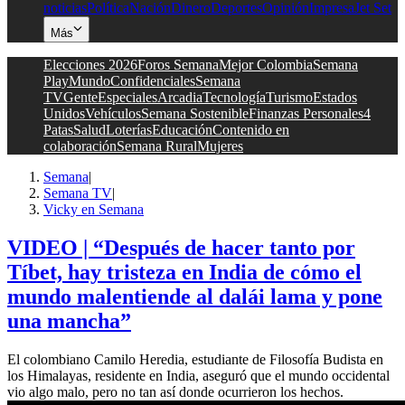
noticias
Política
Nación
Dinero
Deportes
Opinión
Impresa
Jet Set
Más
Elecciones 2026
Foros Semana
Mejor Colombia
Semana
Play
Mundo
Confidenciales
Semana
TV
Gente
Especiales
Arcadia
Tecnología
Turismo
Estados
Unidos
Vehículos
Semana Sostenible
Finanzas Personales
4
Patas
Salud
Loterías
Educación
Contenido en
colaboración
Semana Rural
Mujeres
Semana
|
Semana TV
|
Vicky en Semana
VIDEO | “Después de hacer tanto por
Tíbet, hay tristeza en India de cómo el
mundo malentiende al dalái lama y pone
una mancha”
El colombiano Camilo Heredia, estudiante de Filosofía Budista en
los Himalayas, residente en India, aseguró que el mundo occidental
vio algo malo, pero no tan así donde ocurrieron los hechos.