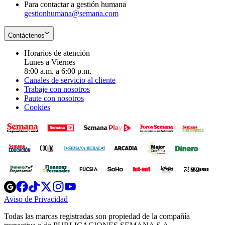
Para contactar a gestión humana
gestionhumana@semana.com
Contáctenos
Horarios de atención
Lunes a Viernes
8:00 a.m. a 6:00 p.m.
Canales de servicio al cliente
Trabaje con nosotros
Paute con nosotros
Cookies
Opens
Opens
Opens
Opens
Opens
in
in
in
in
in
Aviso de Privacidad
Opens
new
new
new
new
new
in
window
window
window
window
window
Todas las marcas registradas son propiedad de la compañía
new