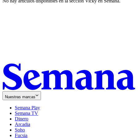
No hay artículos disponibles en la sección
Vicky en Semana
.
Nuestras marcas
Semana Play
Semana TV
Dinero
Arcadia
Soho
Opens
Fucsia
in
Opens