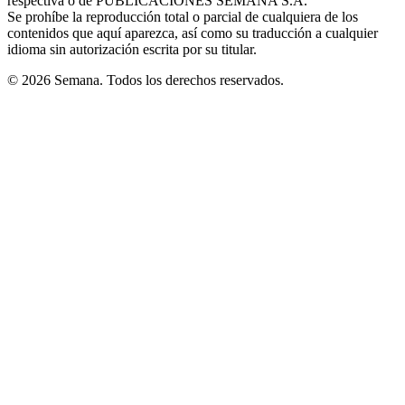
respectiva o de PUBLICACIONES SEMANA S.A.
window
Se prohíbe la reproducción total o parcial de cualquiera de los
contenidos que aquí aparezca, así como su traducción a cualquier
idioma sin autorización escrita por su titular.
© 2026 Semana. Todos los derechos reservados.