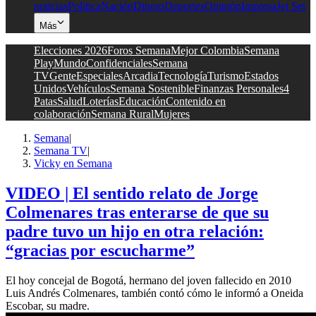
noticias
Política
Nación
Dinero
Deportes
Opinión
Impresa
Jet Set
Más
Elecciones 2026
Foros Semana
Mejor Colombia
Semana
Play
Mundo
Confidenciales
Semana
TV
Gente
Especiales
Arcadia
Tecnología
Turismo
Estados
Unidos
Vehículos
Semana Sostenible
Finanzas Personales
4
Patas
Salud
Loterías
Educación
Contenido en
colaboración
Semana Rural
Mujeres
Semana
|
Semana TV
|
Vicky en Semana
VIDEO | El sentido relato de Jorge
Colmenares tras enterarse de que su
padre tuvo un hijo en otra relación:
“gracias por escucharme”
El hoy concejal de Bogotá, hermano del joven fallecido en 2010
Luis Andrés Colmenares, también contó cómo le informó a Oneida
Escobar, su madre.