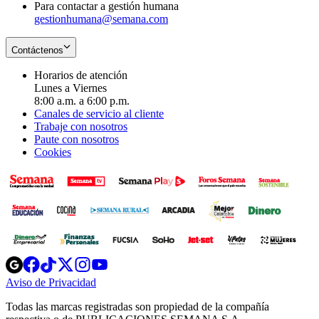
Para contactar a gestión humana
gestionhumana@semana.com
Contáctenos
Horarios de atención
Lunes a Viernes
8:00 a.m. a 6:00 p.m.
Canales de servicio al cliente
Trabaje con nosotros
Paute con nosotros
Cookies
Opens
Opens
Opens
Opens
Opens
in
in
in
in
in
Aviso de Privacidad
Opens
new
new
new
new
new
in
window
window
window
window
window
Todas las marcas registradas son propiedad de la compañía
new