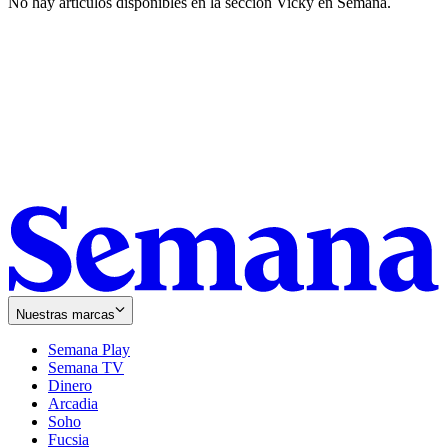
No hay artículos disponibles en la sección
Vicky en Semana
.
Nuestras marcas
Semana Play
Semana TV
Dinero
Arcadia
Soho
Opens
Fucsia
in
Opens