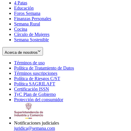
4 Patas
new
in
Educación
window
new
Foros Semana
window
Finanzas Personales
Semana Rural
Cocina
Círculo de Mujeres
Semana Sostenible
Acerca de nosotros
Términos de uso
Opens
Política de Tratamiento de Datos
in
Opens
Términos suscripciones
new
Opens
in
Política de Riesgos C/ST
window
in
Opens
new
Política SAGRILAFT
Opens
new
in
window
Certificación ISSN
Opens
in
window
new
TyC Plan de Gobierno
in
new
Opens
window
Protección del consumidor
new
window
in
Opens
window
new
in
window
new
window
Notificaciones judiciales
juridica@semana.com