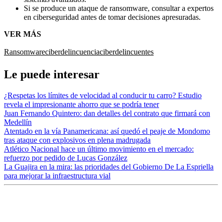
Si se produce un ataque de ransomware, consultar a expertos
en ciberseguridad antes de tomar decisiones apresuradas.
VER MÁS
Ransomware
ciberdelincuencia
ciberdelincuentes
Le puede interesar
¿Respetas los límites de velocidad al conducir tu carro? Estudio
revela el impresionante ahorro que se podría tener
Juan Fernando Quintero: dan detalles del contrato que firmará con
Medellín
Atentado en la vía Panamericana: así quedó el peaje de Mondomo
tras ataque con explosivos en plena madrugada
Atlético Nacional hace un último movimiento en el mercado:
refuerzo por pedido de Lucas González
La Guajira en la mira: las prioridades del Gobierno De La Espriella
para mejorar la infraestructura vial