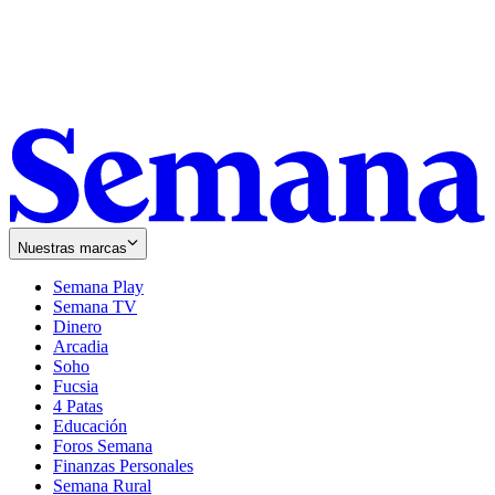
Nuestras marcas
Semana Play
Semana TV
Dinero
Arcadia
Soho
Opens
Fucsia
in
Opens
4 Patas
new
in
Educación
window
new
Foros Semana
window
Finanzas Personales
Semana Rural