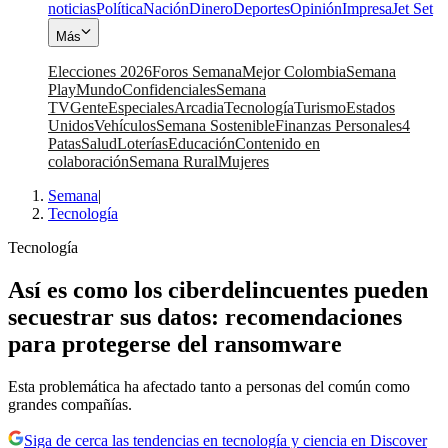
noticias
Política
Nación
Dinero
Deportes
Opinión
Impresa
Jet Set
Más
Elecciones 2026
Foros Semana
Mejor Colombia
Semana
Play
Mundo
Confidenciales
Semana
TV
Gente
Especiales
Arcadia
Tecnología
Turismo
Estados
Unidos
Vehículos
Semana Sostenible
Finanzas Personales
4
Patas
Salud
Loterías
Educación
Contenido en
colaboración
Semana Rural
Mujeres
Semana
|
Tecnología
Tecnología
Así es como los ciberdelincuentes pueden
secuestrar sus datos: recomendaciones
para protegerse del ransomware
Esta problemática ha afectado tanto a personas del común como
grandes compañías.
Siga de cerca las tendencias en tecnología y ciencia en Discover