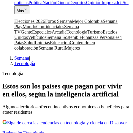
noticias
Política
Nación
Dinero
Deportes
Opinión
Impresa
Jet Set
Más
Elecciones 2026
Foros Semana
Mejor Colombia
Semana
Play
Mundo
Confidenciales
Semana
TV
Gente
Especiales
Arcadia
Tecnología
Turismo
Estados
Unidos
Vehículos
Semana Sostenible
Finanzas Personales
4
Patas
Salud
Loterías
Educación
Contenido en
colaboración
Semana Rural
Mujeres
Semana
|
Tecnología
Tecnología
Estos son los países que pagan por vivir
en ellos, según la inteligencia artificial
Algunos territorios ofrecen incentivos económicos o beneficios para
atraer residentes.
Siga de cerca las tendencias en tecnología y ciencia en Discover
Redacción Tecnología