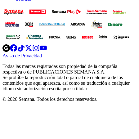
Opens
Opens
Opens
Opens
Opens
in
in
in
in
in
Aviso de Privacidad
Opens
new
new
new
new
new
in
window
window
window
window
window
Todas las marcas registradas son propiedad de la compañía
new
respectiva o de PUBLICACIONES SEMANA S.A.
window
Se prohíbe la reproducción total o parcial de cualquiera de los
contenidos que aquí aparezca, así como su traducción a cualquier
idioma sin autorización escrita por su titular.
© 2026 Semana. Todos los derechos reservados.