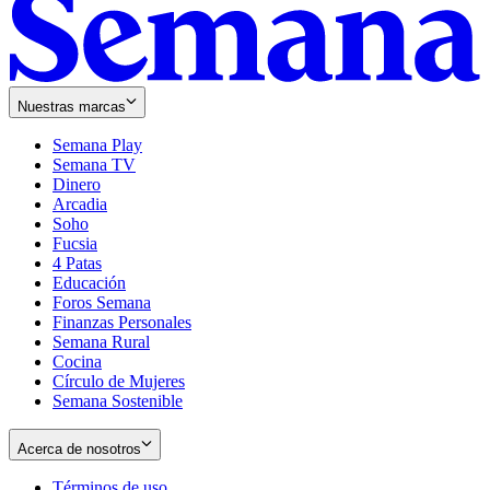
Nuestras marcas
Semana Play
Semana TV
Dinero
Arcadia
Soho
Opens
Fucsia
in
Opens
4 Patas
new
in
Educación
window
new
Foros Semana
window
Finanzas Personales
Semana Rural
Cocina
Círculo de Mujeres
Semana Sostenible
Acerca de nosotros
Términos de uso
Opens