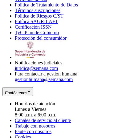
Política de Tratamiento de Datos
in
Opens
Términos suscripciones
new
Opens
in
Política de Riesgos C/ST
window
in
Opens
new
Política SAGRILAFT
Opens
new
in
window
Certificación ISSN
Opens
in
window
new
TyC Plan de Gobierno
in
new
Opens
window
Protección del consumidor
new
window
in
Opens
window
new
in
window
new
window
Notificaciones judiciales
juridica@semana.com
Para contactar a gestión humana
gestionhumana@semana.com
Contáctenos
Horarios de atención
Lunes a Viernes
8:00 a.m. a 6:00 p.m.
Canales de servicio al cliente
Trabaje con nosotros
Paute con nosotros
Cookies