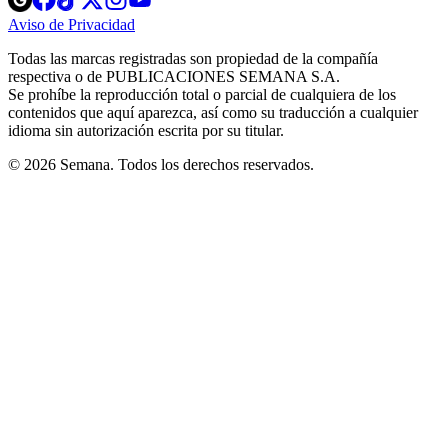
in
in
in
in
in
Aviso de Privacidad
Opens
new
new
new
new
new
in
window
window
window
window
window
Todas las marcas registradas son propiedad de la compañía
new
respectiva o de PUBLICACIONES SEMANA S.A.
window
Se prohíbe la reproducción total o parcial de cualquiera de los
contenidos que aquí aparezca, así como su traducción a cualquier
idioma sin autorización escrita por su titular.
© 2026 Semana. Todos los derechos reservados.