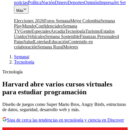
noticias
Política
Nación
Dinero
Deportes
Opinión
Impresa
Jet Set
Más
Elecciones 2026
Foros Semana
Mejor Colombia
Semana
Play
Mundo
Confidenciales
Semana
TV
Gente
Especiales
Arcadia
Tecnología
Turismo
Estados
Unidos
Vehículos
Semana Sostenible
Finanzas Personales
4
Patas
Salud
Loterías
Educación
Contenido en
colaboración
Semana Rural
Mujeres
Semana
|
Tecnología
Tecnología
Harvard abre varios cursos virtuales
para estudiar programación
Diseño de juegos como Super Mario Bros, Angry Birds, estructuras
de datos, seguridad, desarrollo web y más.
Siga de cerca las tendencias en tecnología y ciencia en Discover