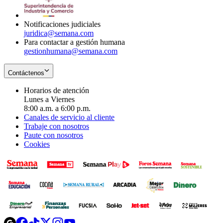
window
new
window
Notificaciones judiciales
juridica@semana.com
Para contactar a gestión humana
gestionhumana@semana.com
Contáctenos
Horarios de atención
Lunes a Viernes
8:00 a.m. a 6:00 p.m.
Canales de servicio al cliente
Trabaje con nosotros
Paute con nosotros
Cookies
Opens
Opens
Opens
Opens
Opens