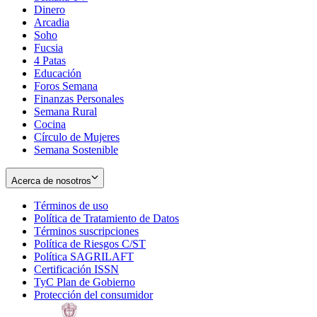
Dinero
Arcadia
Soho
Opens
Fucsia
in
Opens
4 Patas
new
in
Educación
window
new
Foros Semana
window
Finanzas Personales
Semana Rural
Cocina
Círculo de Mujeres
Semana Sostenible
Acerca de nosotros
Términos de uso
Opens
Política de Tratamiento de Datos
in
Opens
Términos suscripciones
new
Opens
in
Política de Riesgos C/ST
window
in
Opens
new
Política SAGRILAFT
Opens
new
in
window
Certificación ISSN
Opens
in
window
new
TyC Plan de Gobierno
in
new
Opens
window
Protección del consumidor
new
window
in
Opens
window
new
in