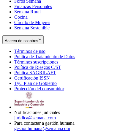
Foros Semana
window
Finanzas Personales
Semana Rural
Cocina
Círculo de Mujeres
Semana Sostenible
Acerca de nosotros
Términos de uso
Opens
Política de Tratamiento de Datos
in
Opens
Términos suscripciones
new
Opens
in
Política de Riesgos C/ST
window
in
Opens
new
Política SAGRILAFT
Opens
new
in
window
Certificación ISSN
Opens
in
window
new
TyC Plan de Gobierno
in
new
Opens
window
Protección del consumidor
new
window
in
Opens
window
new
in
window
new
window
Notificaciones judiciales
juridica@semana.com
Para contactar a gestión humana
gestionhumana@semana.com