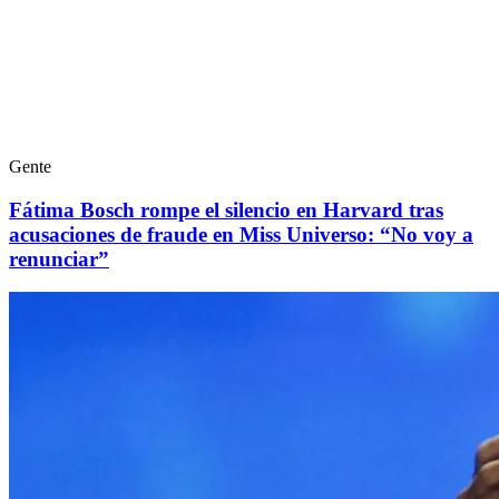
Gente
Fátima Bosch rompe el silencio en Harvard tras
acusaciones de fraude en Miss Universo: “No voy a
renunciar”