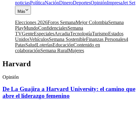
noticias
Política
Nación
Dinero
Deportes
Opinión
Impresa
Jet Set
Más
Elecciones 2026
Foros Semana
Mejor Colombia
Semana
Play
Mundo
Confidenciales
Semana
TV
Gente
Especiales
Arcadia
Tecnología
Turismo
Estados
Unidos
Vehículos
Semana Sostenible
Finanzas Personales
4
Patas
Salud
Loterías
Educación
Contenido en
colaboración
Semana Rural
Mujeres
Harvard
Opinión
De La Guajira a Harvard University: el camino que
abre el liderazgo femenino