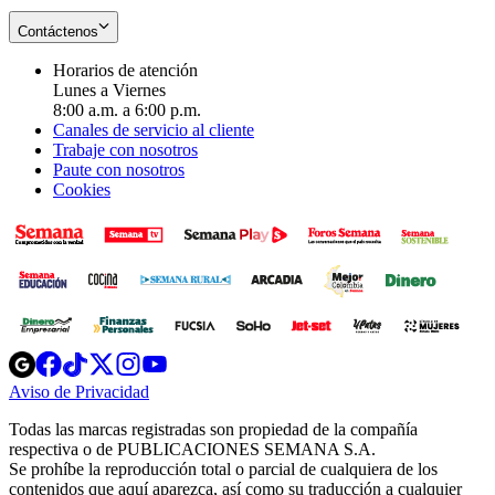
Contáctenos
Horarios de atención
Lunes a Viernes
8:00 a.m. a 6:00 p.m.
Canales de servicio al cliente
Trabaje con nosotros
Paute con nosotros
Cookies
Opens
Opens
Opens
Opens
Opens
in
in
in
in
in
Aviso de Privacidad
Opens
new
new
new
new
new
in
window
window
window
window
window
Todas las marcas registradas son propiedad de la compañía
new
respectiva o de PUBLICACIONES SEMANA S.A.
window
Se prohíbe la reproducción total o parcial de cualquiera de los
contenidos que aquí aparezca, así como su traducción a cualquier