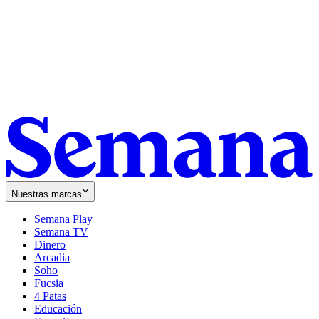
Nuestras marcas
Semana Play
Semana TV
Dinero
Arcadia
Soho
Opens
Fucsia
in
Opens
4 Patas
new
in
Educación
window
new