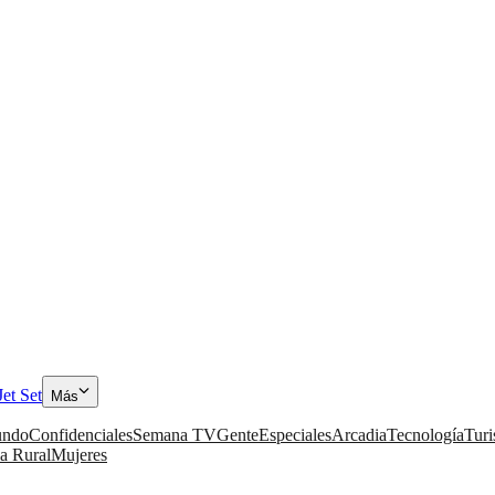
Jet Set
Más
ndo
Confidenciales
Semana TV
Gente
Especiales
Arcadia
Tecnología
Tur
a Rural
Mujeres