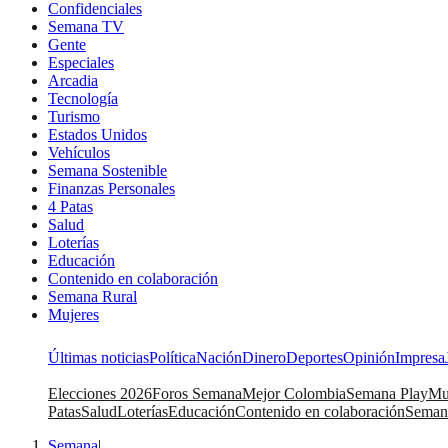
Confidenciales
Semana TV
Gente
Especiales
Arcadia
Tecnología
Turismo
Estados Unidos
Vehículos
Semana Sostenible
Finanzas Personales
4 Patas
Salud
Loterías
Educación
Contenido en colaboración
Semana Rural
Mujeres
Últimas noticias
Política
Nación
Dinero
Deportes
Opinión
Impresa
Elecciones 2026
Foros Semana
Mejor Colombia
Semana Play
Mu
Patas
Salud
Loterías
Educación
Contenido en colaboración
Seman
Semana
|