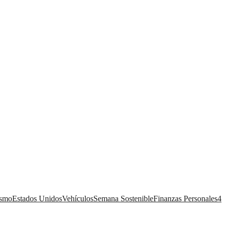
ismo
Estados Unidos
Vehículos
Semana Sostenible
Finanzas Personales
4