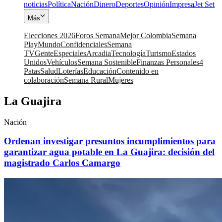
noticias
Política
Nación
Dinero
Deportes
Opinión
Impresa
Jet Set
Más
Elecciones 2026
Foros Semana
Mejor Colombia
Semana
Play
Mundo
Confidenciales
Semana
TV
Gente
Especiales
Arcadia
Tecnología
Turismo
Estados
Unidos
Vehículos
Semana Sostenible
Finanzas Personales
4
Patas
Salud
Loterías
Educación
Contenido en
colaboración
Semana Rural
Mujeres
La Guajira
Nación
Ordenan investigar presuntos incumplimientos para
garantizar agua potable en La Guajira: decisión del
magistrado Carlos Camargo