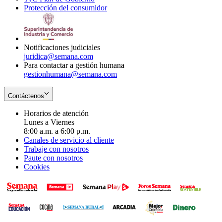
Protección del consumidor
new
window
in
Opens
window
new
in
window
new
window
Notificaciones judiciales
juridica@semana.com
Para contactar a gestión humana
gestionhumana@semana.com
Contáctenos
Horarios de atención
Lunes a Viernes
8:00 a.m. a 6:00 p.m.
Canales de servicio al cliente
Trabaje con nosotros
Paute con nosotros
Cookies