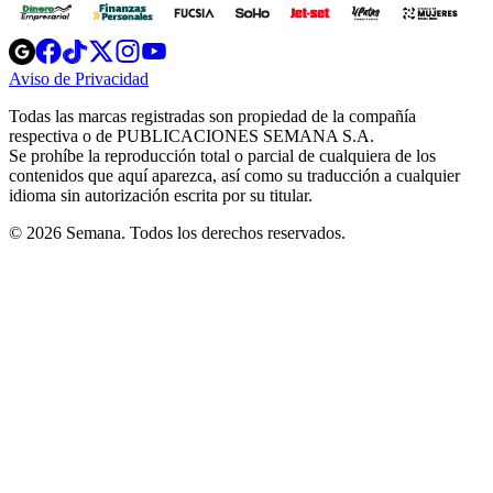
Opens
Opens
Opens
Opens
Opens
in
in
in
in
in
Aviso de Privacidad
Opens
new
new
new
new
new
in
window
window
window
window
window
Todas las marcas registradas son propiedad de la compañía
new
respectiva o de PUBLICACIONES SEMANA S.A.
window
Se prohíbe la reproducción total o parcial de cualquiera de los
contenidos que aquí aparezca, así como su traducción a cualquier
idioma sin autorización escrita por su titular.
© 2026 Semana. Todos los derechos reservados.