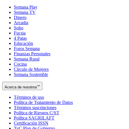
Semana Play
Semana TV
Dinero
Arcadia
Soho
Opens
Fucsia
in
Opens
4 Patas
new
in
Educación
window
new
Foros Semana
window
Finanzas Personales
Semana Rural
Cocina
Círculo de Mujeres
Semana Sostenible
Acerca de nosotros
Términos de uso
Opens
Política de Tratamiento de Datos
in
Opens
Términos suscripciones
new
Opens
in
Política de Riesgos C/ST
window
in
Opens
new
Política SAGRILAFT
Opens
new
in
window
Certificación ISSN
Opens
in
window
new
TyC Plan de Gobierno
in
new
Opens
window