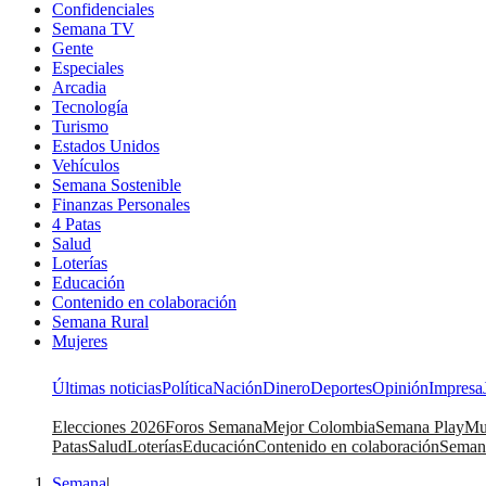
Confidenciales
Semana TV
Gente
Especiales
Arcadia
Tecnología
Turismo
Estados Unidos
Vehículos
Semana Sostenible
Finanzas Personales
4 Patas
Salud
Loterías
Educación
Contenido en colaboración
Semana Rural
Mujeres
Últimas noticias
Política
Nación
Dinero
Deportes
Opinión
Impresa
Elecciones 2026
Foros Semana
Mejor Colombia
Semana Play
Mu
Patas
Salud
Loterías
Educación
Contenido en colaboración
Seman
Semana
|