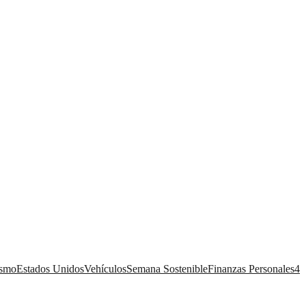
ismo
Estados Unidos
Vehículos
Semana Sostenible
Finanzas Personales
4