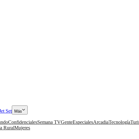
Jet Set
Más
ndo
Confidenciales
Semana TV
Gente
Especiales
Arcadia
Tecnología
Tur
a Rural
Mujeres