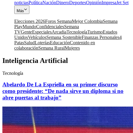
noticias
Política
Nación
Dinero
Deportes
Opinión
Impresa
Jet Set
Más
Elecciones 2026
Foros Semana
Mejor Colombia
Semana
Play
Mundo
Confidenciales
Semana
TV
Gente
Especiales
Arcadia
Tecnología
Turismo
Estados
Unidos
Vehículos
Semana Sostenible
Finanzas Personales
4
Patas
Salud
Loterías
Educación
Contenido en
colaboración
Semana Rural
Mujeres
Inteligencia Artificial
Tecnología
Abelardo De La Espriella en su primer discurso
como presidente: “De nada sirve un diploma si no
abre puertas al trabajo”