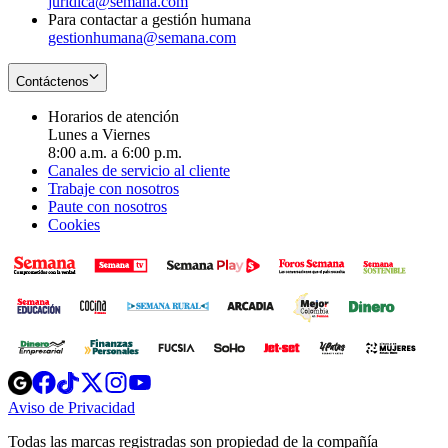
juridica@semana.com
Para contactar a gestión humana
gestionhumana@semana.com
Contáctenos
Horarios de atención
Lunes a Viernes
8:00 a.m. a 6:00 p.m.
Canales de servicio al cliente
Trabaje con nosotros
Paute con nosotros
Cookies
Opens
Opens
Opens
Opens
Opens
in
in
in
in
in
Aviso de Privacidad
Opens
new
new
new
new
new
in
window
window
window
window
window
Todas las marcas registradas son propiedad de la compañía
new