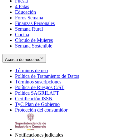
Fucsia
in
Opens
4 Patas
new
in
Educación
window
new
Foros Semana
window
Finanzas Personales
Semana Rural
Cocina
Círculo de Mujeres
Semana Sostenible
Acerca de nosotros
Términos de uso
Opens
Política de Tratamiento de Datos
in
Opens
Términos suscripciones
new
Opens
in
Política de Riesgos C/ST
window
in
Opens
new
Política SAGRILAFT
Opens
new
in
window
Certificación ISSN
Opens
in
window
new
TyC Plan de Gobierno
in
new
Opens
window
Protección del consumidor
new
window
in
Opens
window
new
in
window
new
window
Notificaciones judiciales